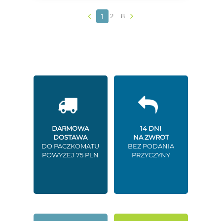
2
...
8
1
DARMOWA
14 DNI
DOSTAWA
NA ZWROT
DO PACZKOMATU
BEZ PODANIA
POWYŻEJ 75 PLN
PRZYCZYNY