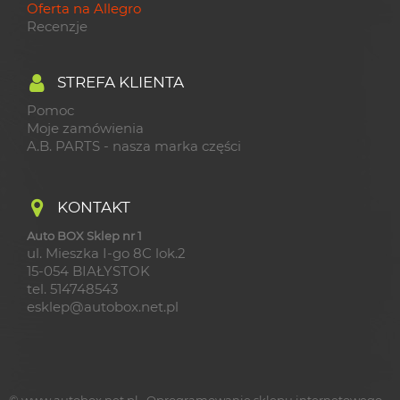
Oferta na Allegro
Recenzje
STREFA KLIENTA
Pomoc
Moje zamówienia
A.B. PARTS - nasza marka części
KONTAKT
Auto BOX Sklep nr 1
ul. Mieszka I-go 8C lok.2
15-054 BIAŁYSTOK
tel. 514748543
esklep@autobox.net.pl