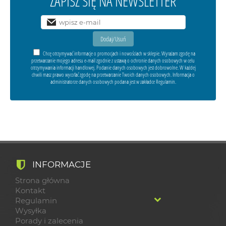
ZAPISZ SIĘ NA NEWSLETTER
Chcę otrzymywać informacje o promocjach i nowościach w sklepie. Wyrażam zgodę na
przetwarzanie mojego adresu e-mail zgodnie z ustawą o ochronie danych osobowych w celu
otrzymywania informacji handlowej. Podanie danych osobowych jest dobrowolne. W każdej
chwili masz prawo wycofać zgodę na przetwarzanie Twoich danych osobowych. Informacja o
administratorze danych osobowych podana jest w zakładce Regulamin.
INFORMACJE
Strona główna
Kontakt
Regulamin
Wysyłka
Porady i zalecenia