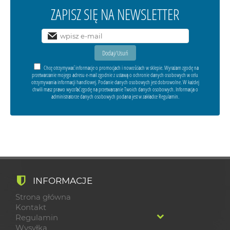
ZAPISZ SIĘ NA NEWSLETTER
Chcę otrzymywać informacje o promocjach i nowościach w sklepie. Wyrażam zgodę na
przetwarzanie mojego adresu e-mail zgodnie z ustawą o ochronie danych osobowych w celu
otrzymywania informacji handlowej. Podanie danych osobowych jest dobrowolne. W każdej
chwili masz prawo wycofać zgodę na przetwarzanie Twoich danych osobowych. Informacja o
administratorze danych osobowych podana jest w zakładce Regulamin.
INFORMACJE
Strona główna
Kontakt
Regulamin
Wysyłka