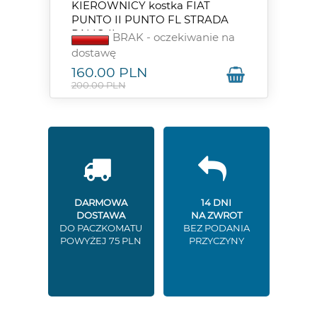
KIEROWNICY kostka FIAT
PUNTO II PUNTO FL STRADA
PALIO II
BRAK - oczekiwanie na
dostawę
160.00
PLN
200.00 PLN
DARMOWA
14 DNI
DOSTAWA
NA ZWROT
DO PACZKOMATU
BEZ PODANIA
POWYŻEJ 75 PLN
PRZYCZYNY