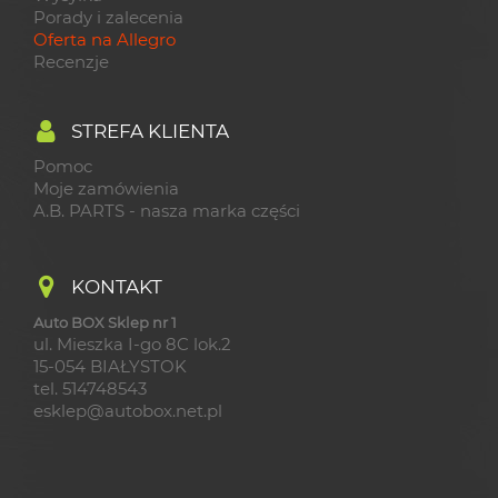
Porady i zalecenia
Oferta na Allegro
Recenzje
STREFA KLIENTA
Pomoc
Moje zamówienia
A.B. PARTS - nasza marka części
KONTAKT
Auto BOX Sklep nr 1
ul. Mieszka I-go 8C lok.2
15-054 BIAŁYSTOK
tel. 514748543
esklep@autobox.net.pl