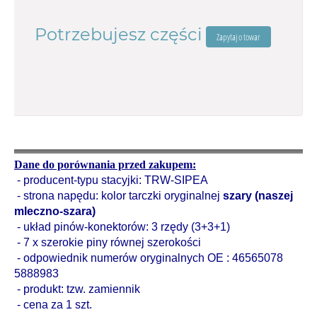
Potrzebujesz części
włoski zamiennik CEAM
Dane do porównania przed zakupem:
- producent-typu stacyjki: TRW-SIPEA
- strona napędu: kolor tarczki oryginalnej
szary (naszej
mleczno-szara)
- układ pinów-konektorów: 3 rzędy (3+3+1)
- 7 x szerokie piny równej szerokości
- odpowiednik numerów oryginalnych OE : 46565078
5888983
- produkt: tzw. zamiennik
- cena za 1 szt.