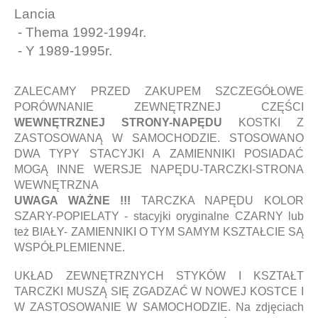
Lancia
- Thema 1992-1994r.
- Y 1989-1995r.
ZALECAMY PRZED ZAKUPEM SZCZEGÓŁOWE
PORÓWNANIE ZEWNĘTRZNEJ CZĘŚCI
WEWNĘTRZNEJ STRONY-NAPĘDU
KOSTKI Z
ZASTOSOWANĄ W SAMOCHODZIE. STOSOWANO
DWA TYPY STACYJKI A ZAMIENNIKI POSIADAĆ
MOGĄ INNE WERSJE NAPĘDU-TARCZKI-STRONA
WEWNĘTRZNA
UWAGA WAŻNE !!!
TARCZKA NAPĘDU KOLOR
SZARY-POPIELATY - stacyjki oryginalne CZARNY lub
też BIAŁY- ZAMIENNIKI O TYM SAMYM KSZTAŁCIE SĄ
WSPÓŁPLEMIENNE.
UKŁAD ZEWNĘTRZNYCH STYKÓW I KSZTAŁT
TARCZKI MUSZĄ SIĘ ZGADZAĆ W NOWEJ KOSTCE I
W ZASTOSOWANIE W SAMOCHODZIE. Na zdjęciach