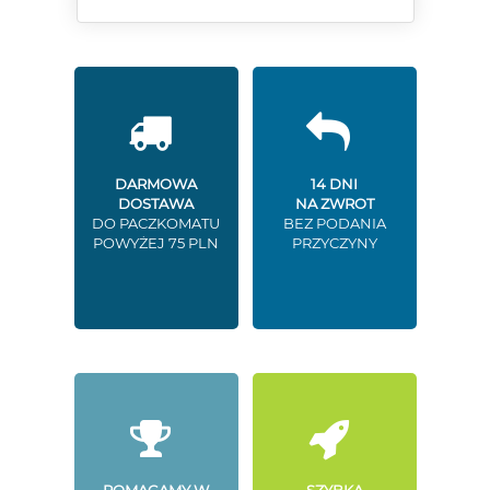
DARMOWA
14 DNI
DOSTAWA
NA ZWROT
DO PACZKOMATU
BEZ PODANIA
POWYŻEJ 75 PLN
PRZYCZYNY