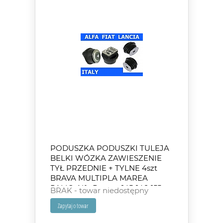
PODUSZKA PODUSZKI TULEJA
BELKI WÓZKA ZAWIESZENIE
TYŁ PRZEDNIE + TYLNE 4szt
BRAVA MULTIPLA MAREA
PALIO Alfa Romeo 145-146-155
BRAK - towar niedostępny
Lancia Dedra Delta