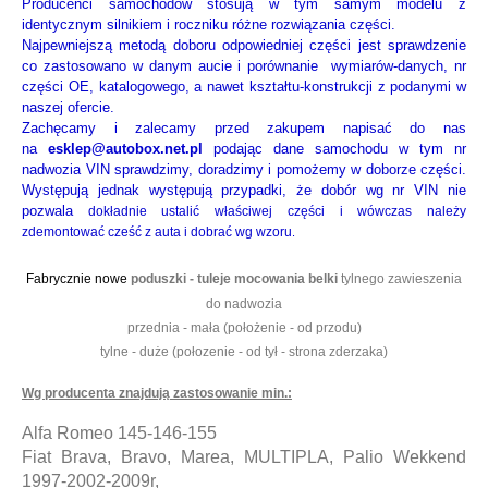
Producenci samochodów stosują w tym samym modelu z
identycznym silnikiem i roczniku różne rozwiązania części.
Najpewniejszą metodą doboru odpowiedniej części jest sprawdzenie
co zastosowano w danym aucie i porównanie
wymiarów-danych, nr
części OE, katalogowego, a nawet kształtu-konstrukcji z podanymi w
naszej ofercie.
Zachęcamy i zalecamy przed zakupem napisać do nas
na
esklep@autobox.net.pl
podając dane samochodu w tym nr
nadwozia VIN sprawdzimy, doradzimy i pomożemy w doborze części.
Występują jednak występują przypadki, że dobór wg nr VIN nie
pozwala
dokładnie ustalić właściwej części i wówczas należy
zdemontować cześć z auta i dobrać wg wzoru
.
Fabrycznie nowe
poduszki - tuleje mocowania belki
tylnego zawieszenia
do nadwozia
przednia - mała
(położenie - od przodu)
tylne - duże (połozenie - od tył - strona zderzaka)
Wg producenta znajdują zastosowanie min.:
Alfa Romeo 145-146-155
Fiat Brava, Bravo, Marea, MULTIPLA, Palio Wekkend
1997-2002-2009r,