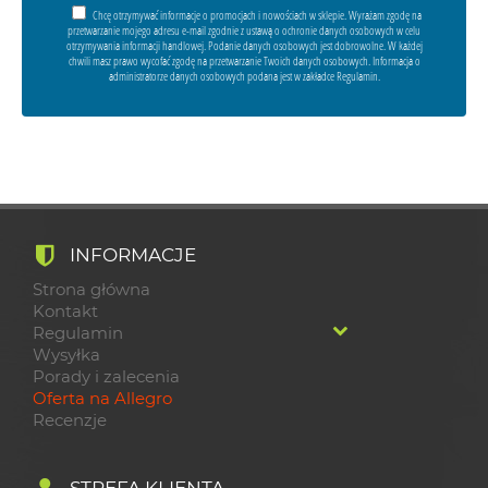
Chcę otrzymywać informacje o promocjach i nowościach w sklepie. Wyrażam zgodę na
przetwarzanie mojego adresu e-mail zgodnie z ustawą o ochronie danych osobowych w celu
otrzymywania informacji handlowej. Podanie danych osobowych jest dobrowolne. W każdej
chwili masz prawo wycofać zgodę na przetwarzanie Twoich danych osobowych. Informacja o
administratorze danych osobowych podana jest w zakładce Regulamin.
INFORMACJE
Strona główna
Kontakt
Regulamin
Wysyłka
Porady i zalecenia
Oferta na Allegro
Recenzje
STREFA KLIENTA