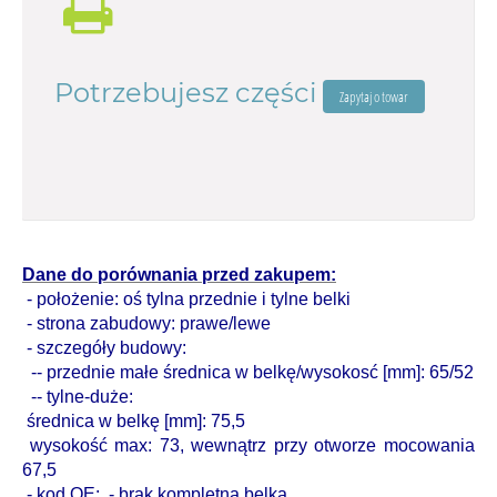
Potrzebujesz części
produkt: europejskie renomowane zamiennki
Dane do porównania przed zakupem:
- położenie: oś tylna
przednie i tylne belki
-
strona zabudowy: prawe/lewe
-
szczegóły budowy:
-- przednie małe średnica w belkę/wysokosć [mm]: 65/52
-- tylne-duże:
średnica w belkę [mm]: 75,5
wysokość max: 73, wewnątrz przy otworze mocowania
67,5
-
kod OE: - brak kompletna belka