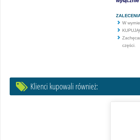
wyłącznie
ZALECENIA
W wymien
KUPUJĄC 
Zachęcam
części.
Klienci kupowali również: