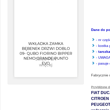
produkt: wysokiej jako
Dane do po
- nr czę
WKŁADKA ZAMKA
- kostka
BĘBENEK DRZWI DOBLO
-
tarczka
09- QUBO FIORINO BIPPER
- UWAGA 
NEMO GRANDE PUNTO
59.00 PLN
EVO
PUN
- pasuje
więcej
Fabrycznie
Przybliżone 
FIAT DUC
CITROEN
PEUGEOT