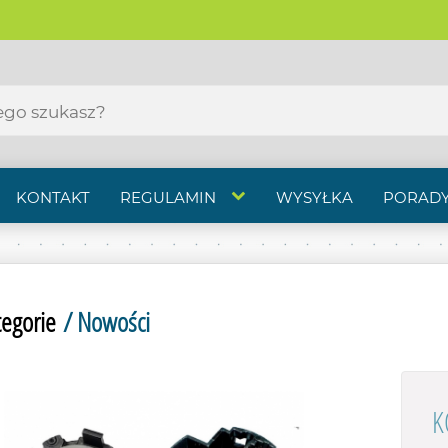
KONTAKT
REGULAMIN
WYSYŁKA
PORADY
tegorie
/ Nowości
K