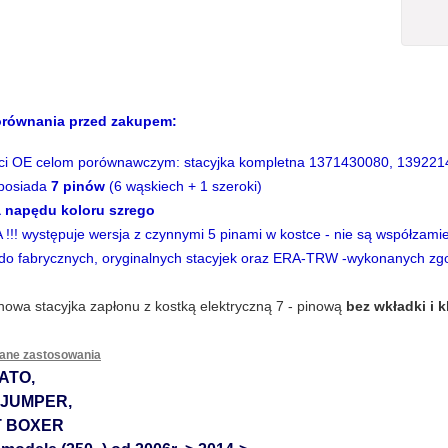
ści
równania przed zakupem:
ści OE celom porównawczym: stacyjka kompletna 1371430080, 13922
KRZYŻAK PÓŁOSI
LINKA HAM
 posiada
7 pinów
(6 wąskiech + 1 szeroki)
PRZEGUBU
RĘCZNEGO L
 napędu koloru szrego
WEWNĘTRZEGO FIAT
HAMULCOWE
!!! występuje wersja z czynnymi 5 pinami w kostce - nie są współzami
BRAVA BRAVO MAREA
19.00 PLN
LEWA+PRAWA FI
74.00 P
TO SIENA PALIO ALBEA
BRAVO II 46819335
 do fabrycznych, oryginalnych stacyjek oraz ERA-TRW -wykonanych zgo
więcej
więcej
UNO 1,4 TIPO TEMPRA
prawa / 46819336
DEDRA 1,4 1,6
lewa
 nowa
stacyjka zapłonu
z kostką elektryczną 7 - pinową
bez wkładki i 
dane zastosowania
ATO,
 JUMPER,
 BOXER