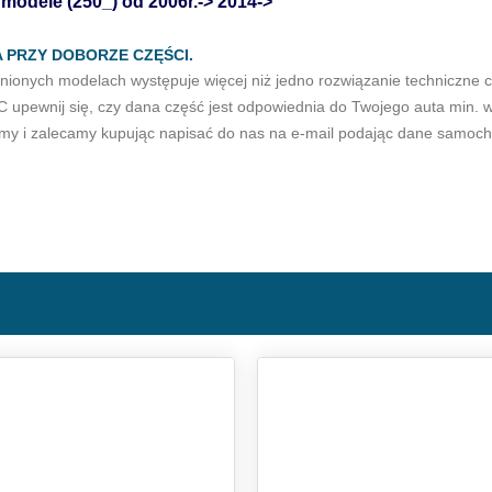
 modele (250_) od
2006r.-> 2014->
 PRZY DOBORZE CZĘŚCI.
ionych modelach występuje więcej niż jedno rozwiązanie techniczne c
upewnij się, czy dana część jest odpowiednia do Twojego auta min. 
y i zalecamy kupując napisać do nas na e-mail podając dane samoch