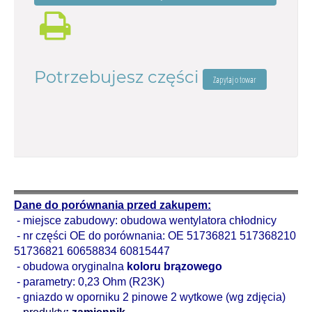
Potrzebujesz części
porównawczo nr OE 51736821
Dane do porównania przed zakupem:
- miejsce zabudowy: obudowa wentylatora chłodnicy
- nr części OE do porównania: OE 51736821 517368210
51736821 60658834 60815447
- obudowa oryginalna
koloru brązowego
- parametry: 0,23 Ohm (R23K)
- gniazdo w oporniku 2 pinowe 2 wytkowe (wg zdjęcia)