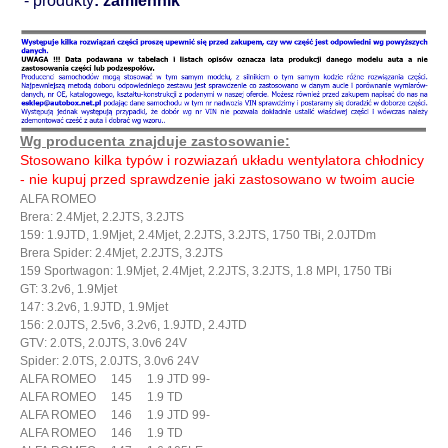
- produkty
: zamiennik
Wg producenta znajduje zastosowanie:
Stosowano kilka typów i rozwiazań układu wentylatora chłodnicy
- nie kupuj przed sprawdzenie jaki zastosowano w twoim aucie
ALFA ROMEO
Brera: 2.4Mjet, 2.2JTS, 3.2JTS
159: 1.9JTD, 1.9Mjet, 2.4Mjet, 2.2JTS, 3.2JTS, 1750 TBi, 2.0JTDm
Brera Spider: 2.4Mjet, 2.2JTS, 3.2JTS
159 Sportwagon: 1.9Mjet, 2.4Mjet, 2.2JTS, 3.2JTS, 1.8 MPI, 1750 TBi
GT: 3.2v6, 1.9Mjet
147: 3.2v6, 1.9JTD, 1.9Mjet
156: 2.0JTS, 2.5v6, 3.2v6, 1.9JTD, 2.4JTD
GTV: 2.0TS, 2.0JTS, 3.0v6 24V
Spider: 2.0TS, 2.0JTS, 3.0v6 24V
ALFA ROMEO 145 1.9 JTD 99-
ALFA ROMEO 145 1.9 TD
ALFA ROMEO 146 1.9 JTD 99-
ALFA ROMEO 146 1.9 TD