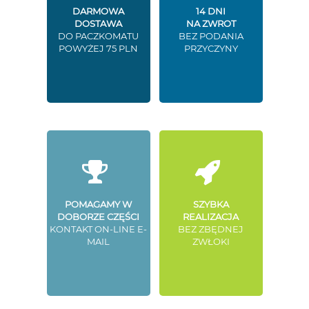
DARMOWA
14 DNI
DOSTAWA
NA ZWROT
DO PACZKOMATU
BEZ PODANIA
POWYŻEJ 75 PLN
PRZYCZYNY
POMAGAMY W
SZYBKA
DOBORZE CZĘŚCI
REALIZACJA
KONTAKT ON-LINE E-
BEZ ZBĘDNEJ
MAIL
ZWŁOKI