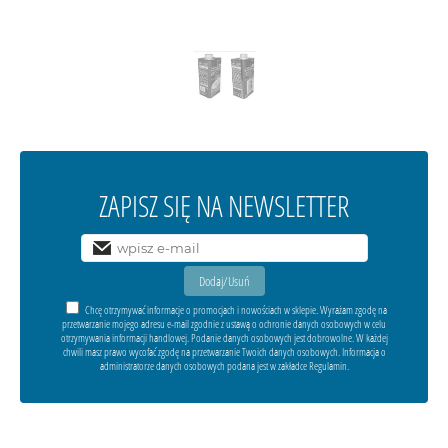
ZAPISZ SIĘ NA NEWSLETTER
Chcę otrzymywać informacje o promocjach i nowościach w sklepie. Wyrażam zgodę na
przetwarzanie mojego adresu e-mail zgodnie z ustawą o ochronie danych osobowych w celu
otrzymywania informacji handlowej. Podanie danych osobowych jest dobrowolne. W każdej
chwili masz prawo wycofać zgodę na przetwarzanie Twoich danych osobowych. Informacja o
administratorze danych osobowych podana jest w zakładce Regulamin.