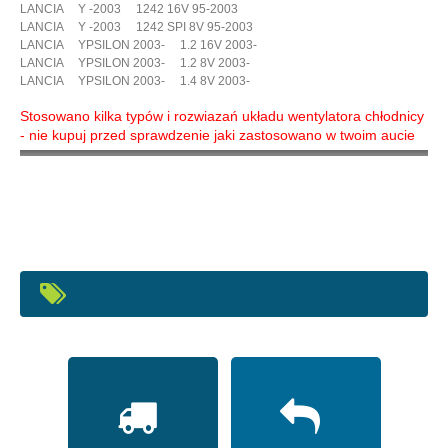
LANCIA Y -2003 1242 16V 95-2003
LANCIA Y -2003 1242 SPI 8V 95-2003
LANCIA YPSILON 2003- 1.2 16V 2003-
LANCIA YPSILON 2003- 1.2 8V 2003-
LANCIA YPSILON 2003- 1.4 8V 2003-
Stosowano kilka typów i rozwiazań układu wentylatora chłodnicy
- nie kupuj przed sprawdzenie jaki zastosowano w twoim aucie