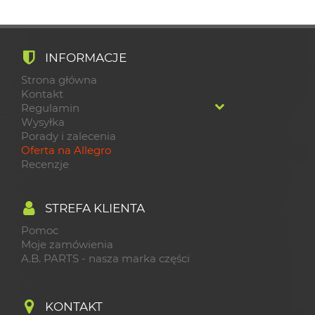
INFORMACJE
Strona główna
Kontakt
Regulamin
Wysyłka
Porady i zalecenia
Oferta na Allegro
Recenzje
STREFA KLIENTA
Pomoc
Moje zamówienia
A.B. PARTS - nasza marka części
KONTAKT