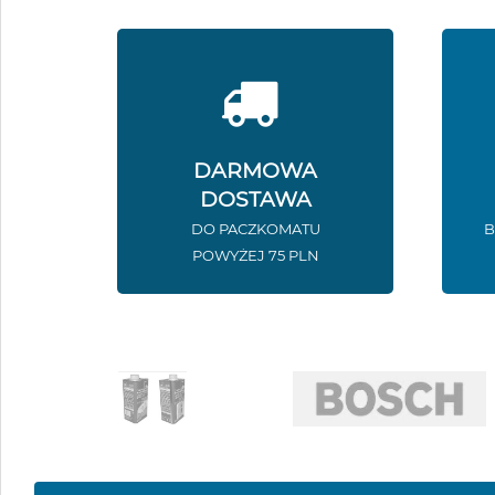
DARMOWA
DOSTAWA
DO PACZKOMATU
B
POWYŻEJ 75 PLN