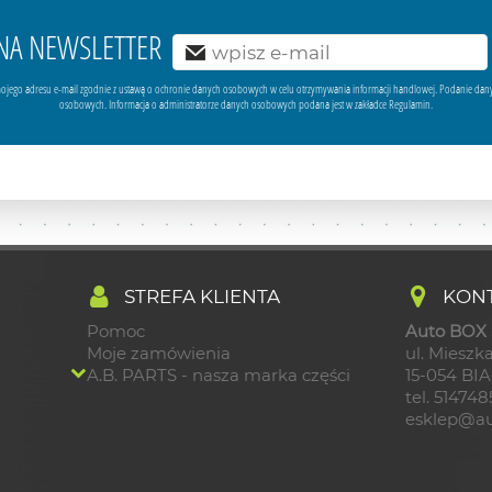
Ę NA NEWSLETTER
ojego adresu e-mail zgodnie z ustawą o ochronie danych osobowych w celu otrzymywania informacji handlowej. Podanie dan
osobowych. Informacja o administratorze danych osobowych podana jest w zakładce Regulamin.
STREFA KLIENTA
KONT
Pomoc
Auto BOX S
Moje zamówienia
ul. Mieszka
A.B. PARTS - nasza marka części
15-054 BI
tel. 51474
esklep@au