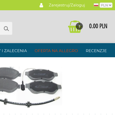
Zarejestruj/Zaloguj
0.00 PLN
0
 I ZALECENIA
OFERTA NA ALLEGRO
RECENZJE
PRZELEWY24