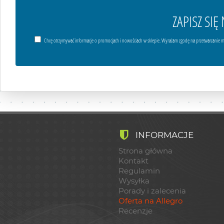
ZAPISZ SI
Chcę otrzymywać informacje o promocjach i nowościach w sklepie. Wyrażam zgodę na przetwarzanie m
INFORMACJE
Strona główna
Kontakt
Regulamin
Wysyłka
Porady i zalecenia
Oferta na Allegro
Recenzje