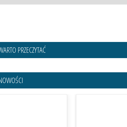
ARTO PRZECZYTAĆ
NOWOŚCI
RZEGUB WEWNETRZNY
WKŁADKA Z
ZYŻAK LEWY FIAT 500L
BĘBENEK DRZW
rande PUNTO DOBLO
09- QUBO FIORI