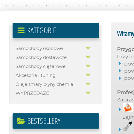
KATEGORIE
Witamy
Samochody osobowe
Przygo
Przy j
Samochody dostawcze
powy
Samochody ciężarowe
powy
Akcesoria i tuning
powy
Oleje smary płyny chemia
Profes
WYPRZEDAŻE
Zapra
zajm
BESTSELLERY