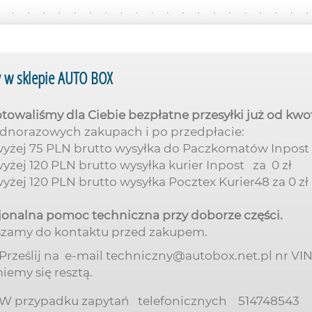
 w sklepie AUTO BOX
towaliśmy dla Ciebie bezpłatne przesyłki już od k
ednorazowych zakupach i po przedpłacie:
żej 75 PLN brutto wysyłka do Paczkomatów Inpost 
żej 120 PLN brutto wysyłka kurier Inpost za 0 zł
żej 120 PLN brutto wysyłka Pocztex Kurier48 za 0 zł
jonalna pomoc techniczna przy doborze części.
szamy do kontaktu przed zakupem.
Prześlij na e-mail techniczny@autobox.net.pl nr VIN 
iemy się resztą.
W przypadku zapytań telefonicznych 514748543