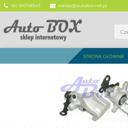
tel. 514748543
esklep@autobox.net.pl
STRONA GŁÓWNA
BEZPIECZN