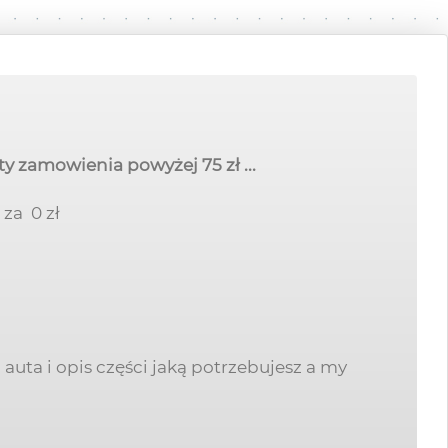
woty zamowienia
powyżej
75 zł ...
za 0 zł
auta i opis części jaką potrzebujesz a my