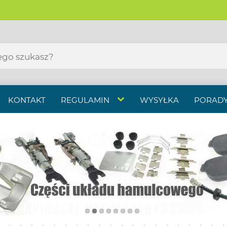
KONTAKT
REGULAMIN
WYSYŁKA
PORADY
E I SZYBKIE PŁATNOŚCI ONLINE 