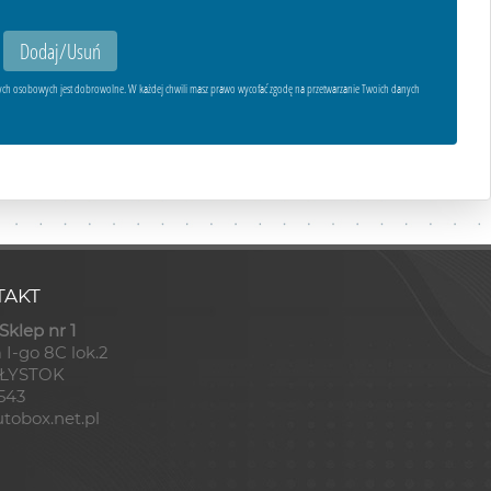
ych osobowych jest dobrowolne. W każdej chwili masz prawo wycofać zgodę na przetwarzanie Twoich danych
AKT
klep nr 1
 I-go 8C lok.2
AŁYSTOK
8543
tobox.net.pl