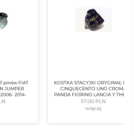
 PUNTO
LN
NEMO; FIAT FIORINO,
30.00 PLN
QUBO; PEUGEOT BIPPER,
więcej
BIPPER TEPEE 1.3D-1.4D
11.07-
7-pinów FIAT
KOSTKA STACYJKI ORYGINAŁ FIAT
N JUMPER
CINQUECENTO UNO CROMA
006- 2014-
PANDA FIORINO LANCIA Y THEMA
LN
57.00 PLN
j
więcej