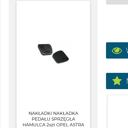
W
NAKŁADKI NAKŁADKA
P
PEDAŁU SPRZĘGŁA
KR
HAMULCA 2szt OPEL ASTRA
G