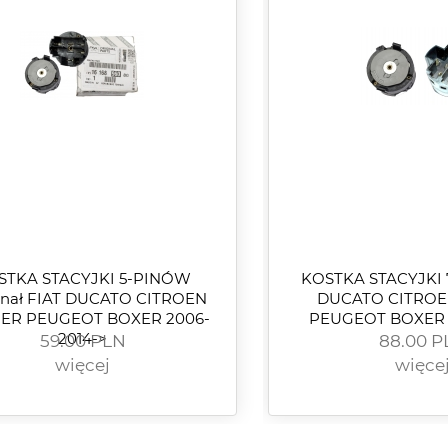
RINO QUBO Musa 1.3 i 1.9
147.00 PLN
NEMO GRANDE
59.00 P
JTD MJTD
EVO
więcej
więcej
STKA STACYJKI 5-PINÓW
KOSTKA STACYJKI 
inał FIAT DUCATO CITROEN
DUCATO CITROE
ER PEUGEOT BOXER 2006-
PEUGEOT BOXER 2
59.00 PLN
2014->
88.00 P
więcej
więce