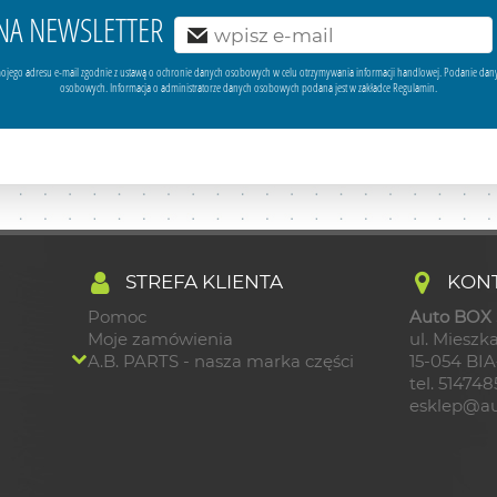
Ę NA NEWSLETTER
ojego adresu e-mail zgodnie z ustawą o ochronie danych osobowych w celu otrzymywania informacji handlowej. Podanie dan
osobowych. Informacja o administratorze danych osobowych podana jest w zakładce Regulamin.
STREFA KLIENTA
KONT
Pomoc
Auto BOX S
Moje zamówienia
ul. Mieszka
A.B. PARTS - nasza marka części
15-054 BI
tel. 51474
esklep@au