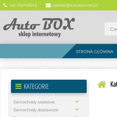
tel. 514748543
esklep@autobox.net.pl
STRONA GŁÓWNA
Ka
KATEGORIE
Samochody osobowe
Samochody dostawcze