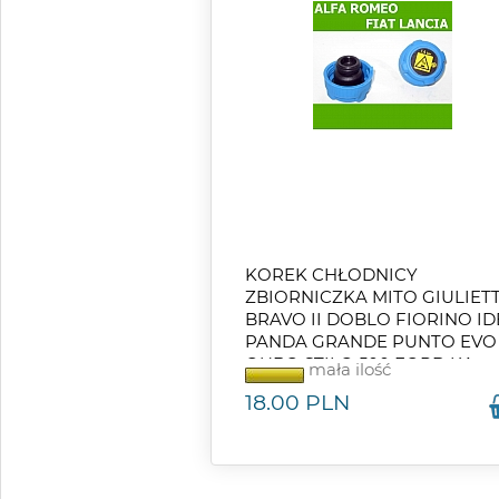
KOREK CHŁODNICY
ZBIORNICZKA MITO GIULIET
BRAVO II DOBLO FIORINO ID
PANDA GRANDE PUNTO EVO
QUBO STILO 500 FORD KA
mała ilość
DELTA III THESIS YPSILON
18.00
PLN