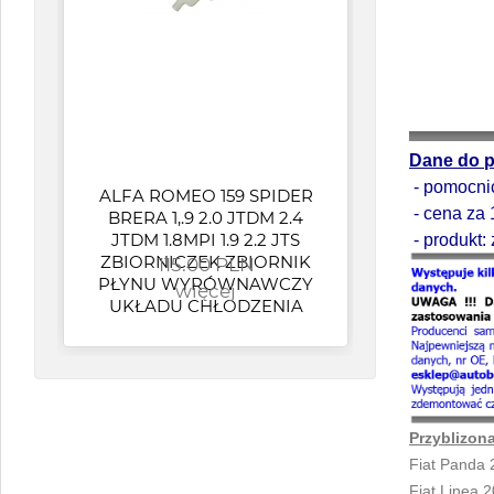
produkt: zamiennik 71
Dane do 
- pomocni
ALFA ROMEO 159 SPIDER
Op
- cena za 
BRERA 1,.9 2.0 JTDM 2.4
wen
JTDM 1.8MPI 1.9 2.2 JTS
O
- produkt:
ZBIORNICZEK ZBIORNIK
115.00 PLN
PŁYNU WYRÓWNAWCZY
więcej
UKŁADU CHŁODZENIA
Przyblizona
Fiat Panda 
Fiat Linea 