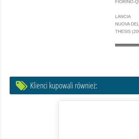
FIORINO-QU
LANCIA
NUOVA DELT
THESIS (20
Klienci kupowali również: