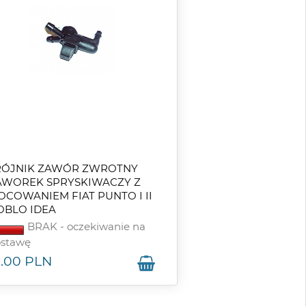
RÓJNIK ZAWÓR ZWROTNY
AWOREK SPRYSKIWACZY Z
OCOWANIEM FIAT PUNTO I II
OBLO IDEA
BRAK - oczekiwanie na
stawę
6.00
PLN