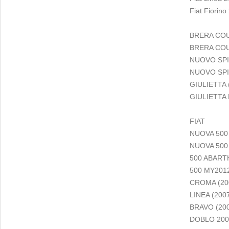
Fiat Fiorino
BRERA COU
BRERA COUP
NUOVO SPI
NUOVO SPID
GIULIETTA 
GIULIETTA M
FIAT
NUOVA 500 
NUOVA 500
500 ABARTH
500 MY2012 
CROMA (20
LINEA (2007-
BRAVO (200
DOBLO 2009 