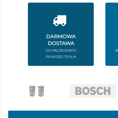
DARMOWA
DOSTAWA
DO PACZKOMATU
B
POWYŻEJ 75 PLN