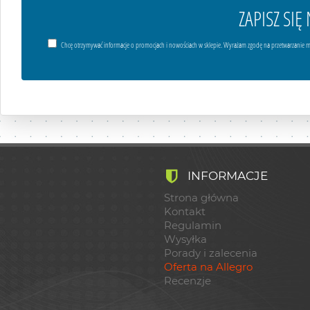
ZAPISZ SI
Chcę otrzymywać informacje o promocjach i nowościach w sklepie. Wyrażam zgodę na przetwarzanie m
INFORMACJE
Strona główna
Kontakt
Regulamin
Wysyłka
Porady i zalecenia
Oferta na Allegro
Recenzje