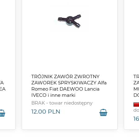
TRÓJNIK ZAWÓR ZWROTNY
T
TA
ZAWOREK SPRYSKIWACZY Alfa
Z
EA
Romeo Fiat DAEWOO Lancia
M
IVECO i inne marki
D
BRAK - towar niedostępny
do
12.00
PLN
1