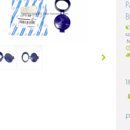
P
B
sz
N
1
P