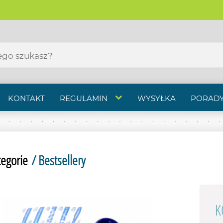
KONTAKT
REGULAMIN
WYSYŁKA
PORADY
tegorie
/ Bestsellery
K