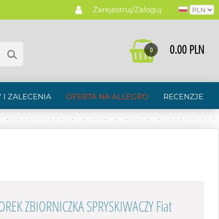
Zarejestruj/Zaloguj
0.00 PLN
0
 I ZALECENIA
OFERTA NA ALLEGRO
RECENZJE
OREK ZBIORNICZKA SPRYSKIWACZY Fiat