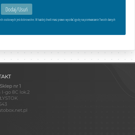
ych osobowych jest dobrowolne. W każdej chwili masz prawo wycofać zgodę na przetwarzanie Twoich danych
AKT
klep nr 1
 I-go 8C lok.2
AŁYSTOK
8543
tobox.net.pl