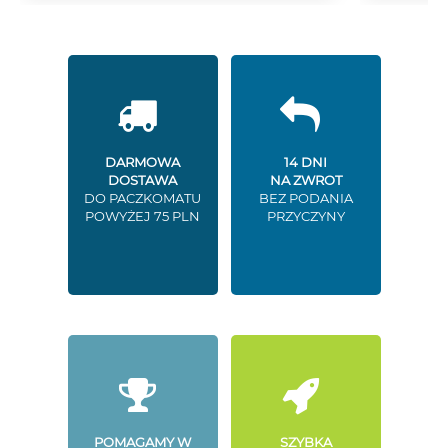
DARMOWA
14 DNI
DOSTAWA
NA ZWROT
DO PACZKOMATU
BEZ PODANIA
POWYŻEJ 75 PLN
PRZYCZYNY
POMAGAMY W
SZYBKA