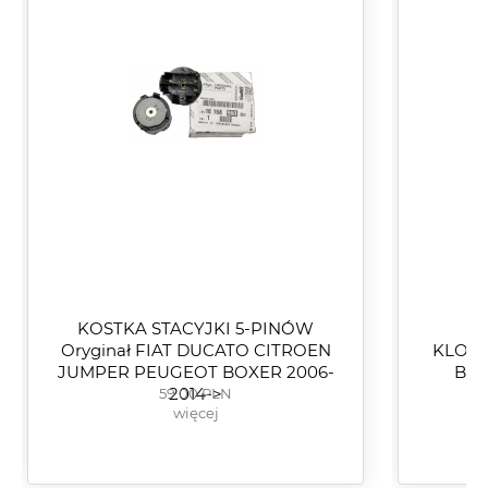
KOSTKA STACYJKI 5-PINÓW
ZE
Oryginał FIAT DUCATO CITROEN
KLOCK
JUMPER PEUGEOT BOXER 2006-
BRE
59.00 PLN
2014->
więcej