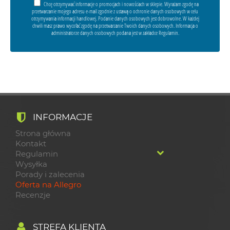
Chcę otrzymywać informacje o promocjach i nowościach w sklepie. Wyrażam zgodę na
przetwarzanie mojego adresu e-mail zgodnie z ustawą o ochronie danych osobowych w celu
otrzymywania informacji handlowej. Podanie danych osobowych jest dobrowolne. W każdej
chwili masz prawo wycofać zgodę na przetwarzanie Twoich danych osobowych. Informacja o
administratorze danych osobowych podana jest w zakładce Regulamin.
INFORMACJE
Strona główna
Kontakt
Regulamin
Wysyłka
Porady i zalecenia
Oferta na Allegro
Recenzje
STREFA KLIENTA