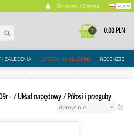
Zarejestruj/Zaloguj
0.00 PLN
0
 I ZALECENIA
OFERTA NA ALLEGRO
RECENZJE
09r -
/
Układ napędowy
/
Półosi i przeguby