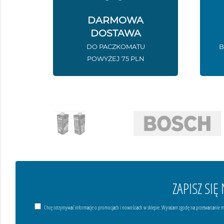
DARMOWA
DOSTAWA
DO PACZKOMATU
B
POWYŻEJ 75 PLN
ZAPISZ SI
Chcę otrzymywać informacje o promocjach i nowościach w sklepie. Wyrażam zgodę na przetwarzanie m