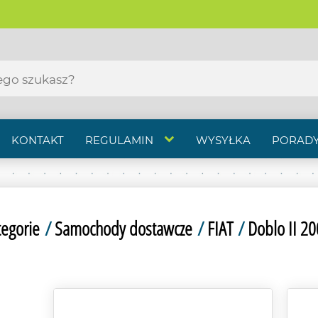
KONTAKT
REGULAMIN
WYSYŁKA
PORADY
tegorie
/
Samochody dostawcze
/
FIAT
/
Doblo II 20