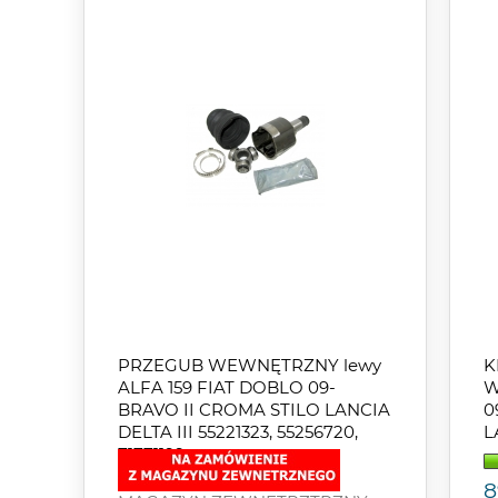
PRZEGUB WEWNĘTRZNY lewy
K
ALFA 159 FIAT DOBLO 09-
W
BRAVO II CROMA STILO LANCIA
0
DELTA III 55221323, 55256720,
L
71771199
8