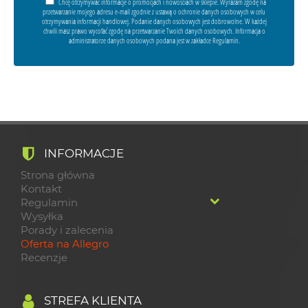
Chcę otrzymywać informacje o promocjach i nowościach w sklepie. Wyrażam zgodę na
przetwarzanie mojego adresu e-mail zgodnie z ustawą o ochronie danych osobowych w celu
otrzymywania informacji handlowej. Podanie danych osobowych jest dobrowolne. W każdej
chwili masz prawo wycofać zgodę na przetwarzanie Twoich danych osobowych. Informacja o
administratorze danych osobowych podana jest w zakładce Regulamin.
INFORMACJE
Strona główna
Kontakt
Regulamin
Wysyłka
Porady i zalecenia
Oferta na Allegro
Recenzje
STREFA KLIENTA