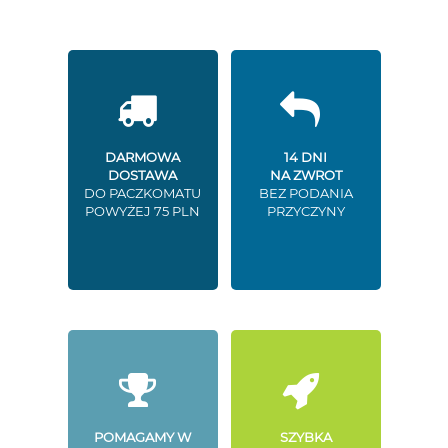
DARMOWA
14 DNI
DOSTAWA
NA ZWROT
DO PACZKOMATU
BEZ PODANIA
POWYŻEJ 75 PLN
PRZYCZYNY
POMAGAMY W
SZYBKA