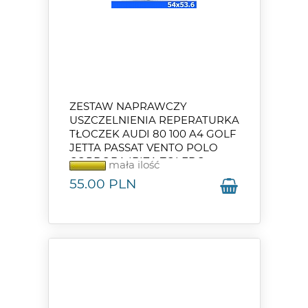
ZESTAW NAPRAWCZY
USZCZELNIENIA REPERATURKA
TŁOCZEK AUDI 80 100 A4 GOLF
JETTA PASSAT VENTO POLO
CORDOBA IBIZA TOLEDO
mała ilość
55.00
PLN