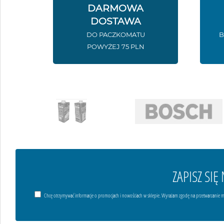
DARMOWA
DOSTAWA
DO PACZKOMATU
B
POWYŻEJ 75 PLN
ZAPISZ SI
Chcę otrzymywać informacje o promocjach i nowościach w sklepie. Wyrażam zgodę na przetwarzanie m