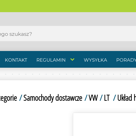
KONTAKT
REGULAMIN
WYSYŁKA
PORADY
tegorie
/
Samochody dostawcze
/
VW
/
LT
/
Układ 