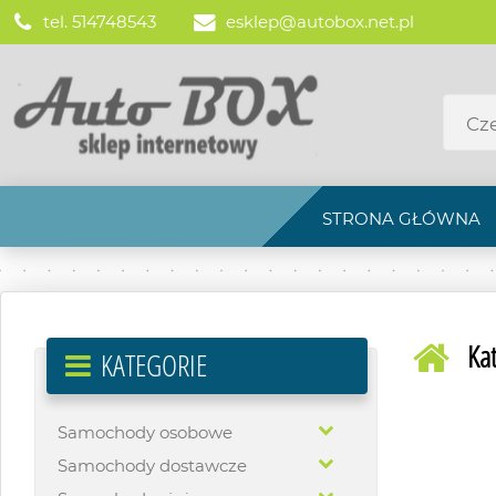
tel. 514748543
esklep@autobox.net.pl
STRONA GŁÓWNA
Ka
KATEGORIE
Samochody osobowe
Samochody dostawcze