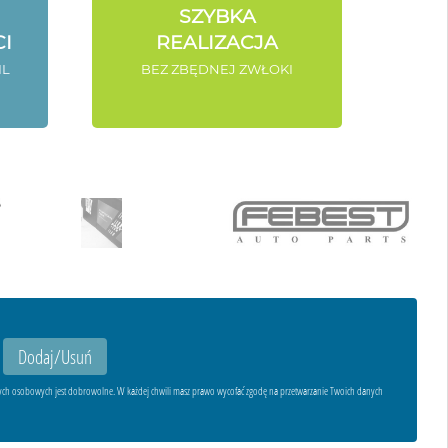
SZYBKA
I
REALIZACJA
IL
BEZ ZBĘDNEJ ZWŁOKI
ych osobowych jest dobrowolne. W każdej chwili masz prawo wycofać zgodę na przetwarzanie Twoich danych