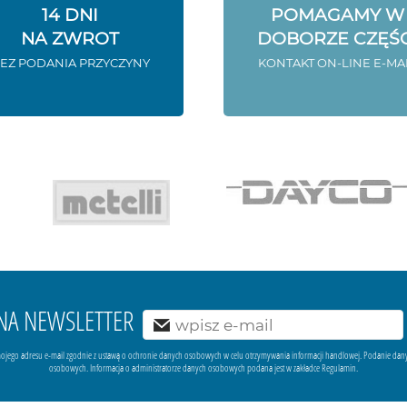
14 DNI
POMAGAMY W
NA ZWROT
DOBORZE CZĘŚC
EZ PODANIA PRZYCZYNY
KONTAKT ON-LINE E-MA
Ę NA NEWSLETTER
ojego adresu e-mail zgodnie z ustawą o ochronie danych osobowych w celu otrzymywania informacji handlowej. Podanie dan
osobowych. Informacja o administratorze danych osobowych podana jest w zakładce Regulamin.