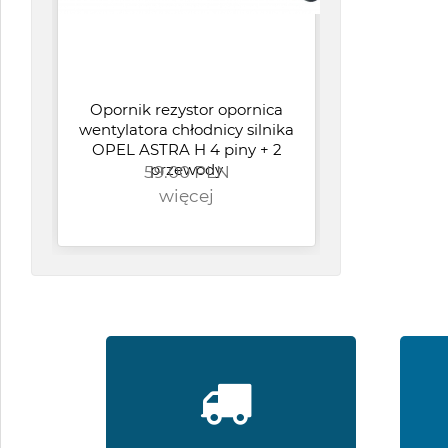
Opornik rezystor opornica
wentylatora chłodnicy silnika
SP
OPEL ASTRA H 4 piny + 2
Li
59.00 PLN
przewody
Fi
więcej