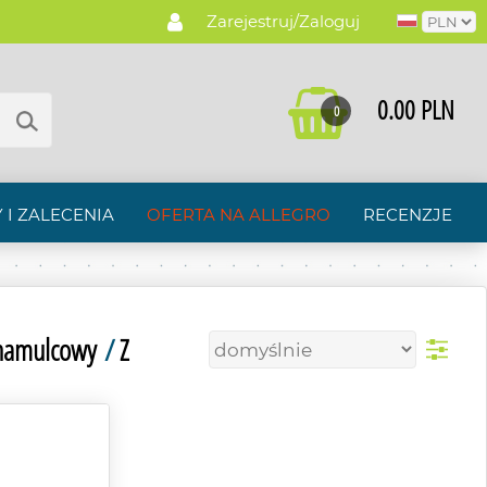
Zarejestruj/Zaloguj
0.00 PLN
0
 I ZALECENIA
OFERTA NA ALLEGRO
RECENZJE
hamulcowy
/
Z