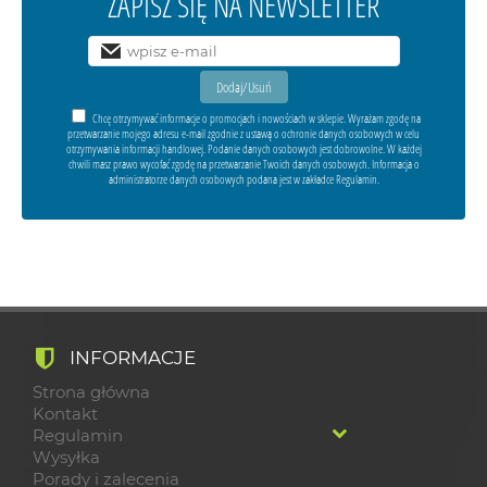
ZAPISZ SIĘ NA NEWSLETTER
Chcę otrzymywać informacje o promocjach i nowościach w sklepie. Wyrażam zgodę na
przetwarzanie mojego adresu e-mail zgodnie z ustawą o ochronie danych osobowych w celu
otrzymywania informacji handlowej. Podanie danych osobowych jest dobrowolne. W każdej
chwili masz prawo wycofać zgodę na przetwarzanie Twoich danych osobowych. Informacja o
administratorze danych osobowych podana jest w zakładce Regulamin.
INFORMACJE
Strona główna
Kontakt
Regulamin
Wysyłka
Porady i zalecenia