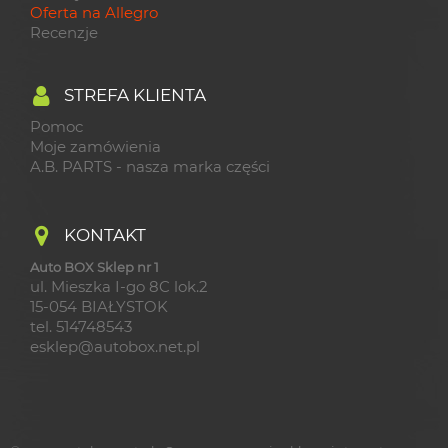
Oferta na Allegro
Recenzje
STREFA KLIENTA
Pomoc
Moje zamówienia
A.B. PARTS - nasza marka części
KONTAKT
Auto BOX Sklep nr 1
ul. Mieszka I-go 8C lok.2
15-054 BIAŁYSTOK
tel. 514748543
esklep@autobox.net.pl