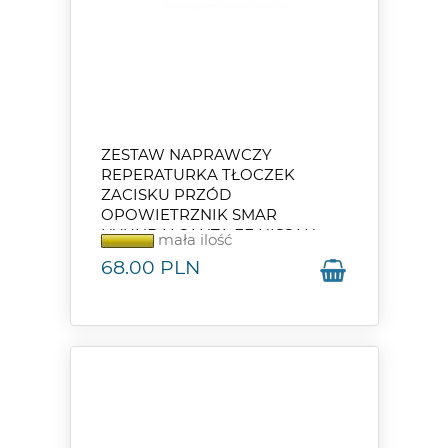
ZESTAW NAPRAWCZY
REPERATURKA TŁOCZEK
ZACISKU PRZÓD
OPOWIETRZNIK SMAR
HYUNDAI SANTA FE NISSAN
mała ilość
TERRANO SERENA
68.00
PLN
PATHFINDER FORD MAVERICK