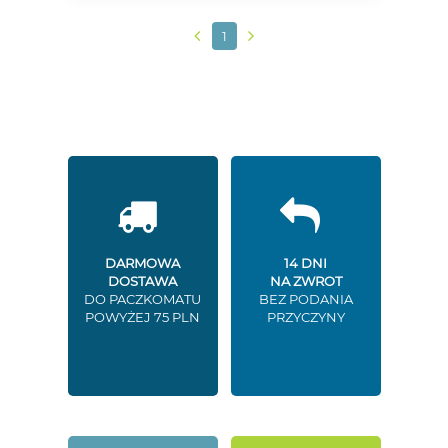
1
DARMOWA
14 DNI
DOSTAWA
NA ZWROT
DO PACZKOMATU
BEZ PODANIA
POWYŻEJ 75 PLN
PRZYCZYNY