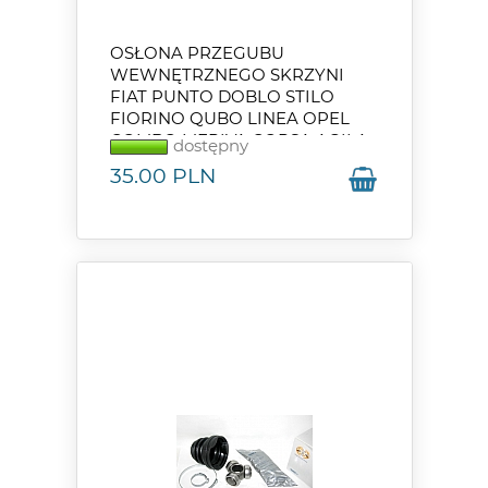
OSŁONA PRZEGUBU
WEWNĘTRZNEGO SKRZYNI
FIAT PUNTO DOBLO STILO
FIORINO QUBO LINEA OPEL
COMBO MERIVA CORSA AGILA
dostępny
1.3
35.00
PLN