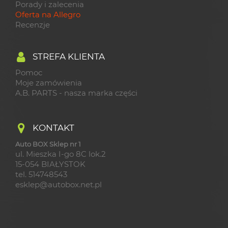
Porady i zalecenia
Oferta na Allegro
Recenzje
STREFA KLIENTA
Pomoc
Moje zamówienia
A.B. PARTS - nasza marka części
KONTAKT
Auto BOX Sklep nr 1
ul. Mieszka I-go 8C lok.2
15-054 BIAŁYSTOK
tel. 514748543
esklep@autobox.net.pl