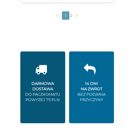
2
1
DARMOWA
14 DNI
DOSTAWA
NA ZWROT
DO PACZKOMATU
BEZ PODANIA
POWYŻEJ 75 PLN
PRZYCZYNY