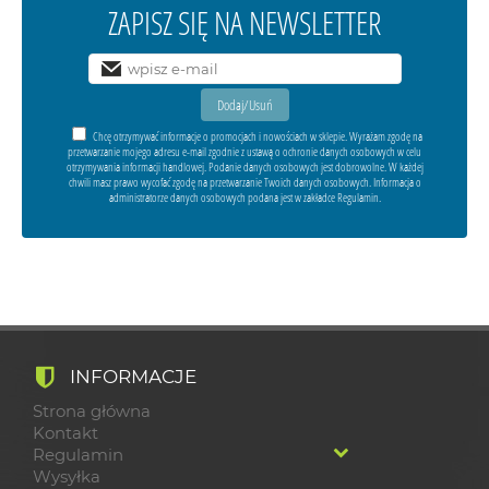
ZAPISZ SIĘ NA NEWSLETTER
Chcę otrzymywać informacje o promocjach i nowościach w sklepie. Wyrażam zgodę na
przetwarzanie mojego adresu e-mail zgodnie z ustawą o ochronie danych osobowych w celu
otrzymywania informacji handlowej. Podanie danych osobowych jest dobrowolne. W każdej
chwili masz prawo wycofać zgodę na przetwarzanie Twoich danych osobowych. Informacja o
administratorze danych osobowych podana jest w zakładce Regulamin.
INFORMACJE
Strona główna
Kontakt
Regulamin
Wysyłka