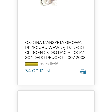
OSŁONA MANSZETA GMOWA
PRZEGUBU WEWNĘTRZNEGO
CITROEN C3 DS3 DACIA LOGAN
SONDERO PEUGEOT 1007 2008
207 208 1.4-1.6 RENAULT
mała ilość
MEGANE III SCENIC III TWINGO
34.00
PLN
II 1.2-1.6