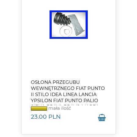
OSŁONA PRZEGUBU
WEWNĘTRZNEGO FIAT PUNTO
II STILO IDEA LINEA LANCIA
YPSILON FIAT PUNTO PALIO
SIENA BRAVA BRAVO MAREA
mała ilość
ALBEA PALIO 1,2 1,4
23.00
PLN