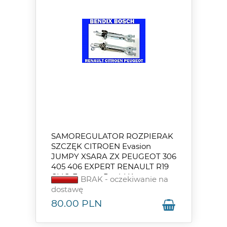
SAMOREGULATOR ROZPIERAK
SZCZĘK CITROEN Evasion
JUMPY XSARA ZX PEUGEOT 306
405 406 EXPERT RENAULT R19
CLIO Express Rapid Kangoo
BRAK - oczekiwanie na
Megane
dostawę
80.00
PLN