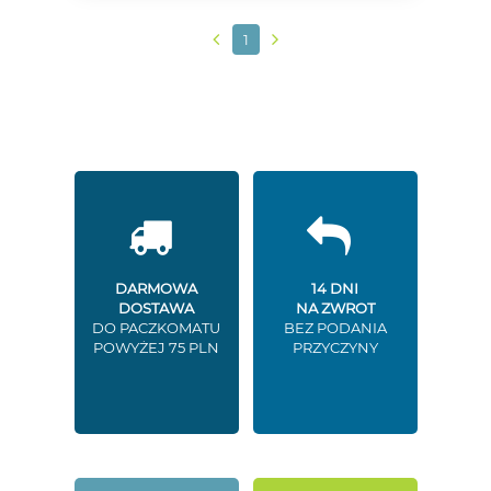
1
DARMOWA
14 DNI
DOSTAWA
NA ZWROT
DO PACZKOMATU
BEZ PODANIA
POWYŻEJ 75 PLN
PRZYCZYNY