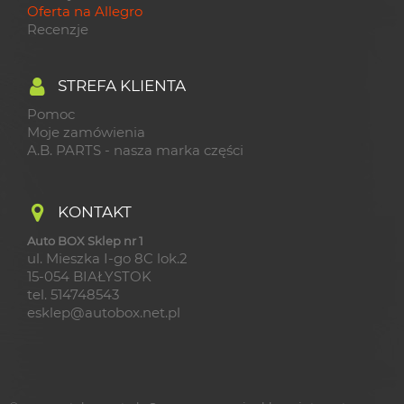
Oferta na Allegro
Recenzje
STREFA KLIENTA
Pomoc
Moje zamówienia
A.B. PARTS - nasza marka części
KONTAKT
Auto BOX Sklep nr 1
ul. Mieszka I-go 8C lok.2
15-054 BIAŁYSTOK
tel. 514748543
esklep@autobox.net.pl