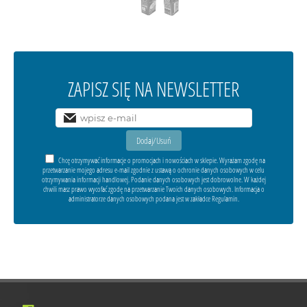
ZAPISZ SIĘ NA NEWSLETTER
Chcę otrzymywać informacje o promocjach i nowościach w sklepie. Wyrażam zgodę na
przetwarzanie mojego adresu e-mail zgodnie z ustawą o ochronie danych osobowych w celu
otrzymywania informacji handlowej. Podanie danych osobowych jest dobrowolne. W każdej
chwili masz prawo wycofać zgodę na przetwarzanie Twoich danych osobowych. Informacja o
administratorze danych osobowych podana jest w zakładce Regulamin.