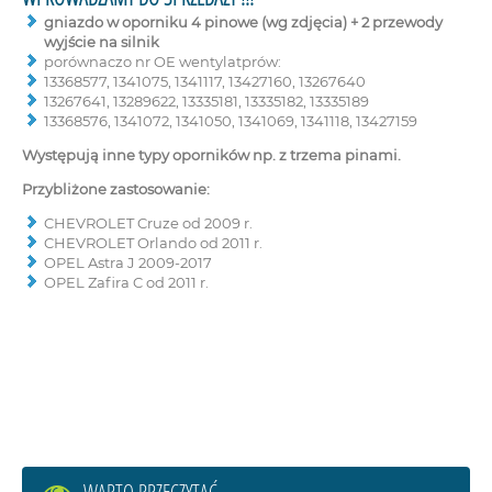
gniazdo w oporniku 4 pinowe (wg zdjęcia) + 2 przewody
wyjście na silnik
porównaczo nr OE wentylatprów:
13368577, 1341075, 1341117, 13427160, 13267640
13267641, 13289622, 13335181, 13335182, 13335189
13368576, 1341072, 1341050, 1341069, 1341118, 13427159
Występują inne typy oporników np. z trzema pinami.
Przybliżone zastosowanie:
CHEVROLET Cruze od 2009 r.
CHEVROLET Orlando od 2011 r.
OPEL Astra J 2009-2017
OPEL Zafira C od 2011 r.
WARTO PRZECZYTAĆ