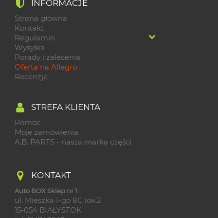
INFORMACJE
Strona główna
Kontakt
Regulamin
Wysyłka
Porady i zalecenia
Oferta na Allegro
Recenzje
STREFA KLIENTA
Pomoc
Moje zamówienia
A.B. PARTS - nasza marka części
KONTAKT
Auto BOX Sklep nr 1
ul. Mieszka I-go 8C lok.2
15-054 BIAŁYSTOK