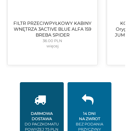
FILTR PRZECIWPYŁKOWY KABINY
KOS
WNĘTRZA 3ACTIVE BLUE ALFA 159
Orygi
BREBA SPIDER
JUMPE
36.00 PLN
więcej
DARMOWA
14 DNI
DOSTAWA
NA ZWROT
DO PACZKOMATU
BEZ PODANIA
POWYŻEJ 75 PLN
PRZYCZYNY