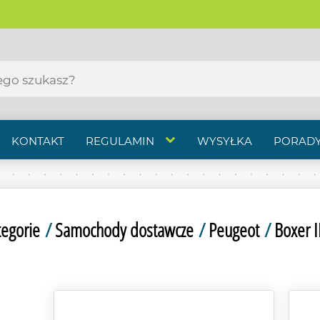
KONTAKT
REGULAMIN
WYSYŁKA
PORADY
tegorie
/
Samochody dostawcze
/
Peugeot
/
Boxer I