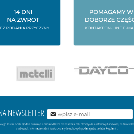
14 DNI
POMAGAMY W
NA ZWROT
DOBORZE CZĘŚC
EZ PODANIA PRZYCZYNY
KONTAKT ON-LINE E-MA
Ę NA NEWSLETTER
ojego adresu e-mail zgodnie z ustawą o ochronie danych osobowych w celu otrzymywania informacji handlowej. Podanie dan
osobowych. Informacja o administratorze danych osobowych podana jest w zakładce Regulamin.