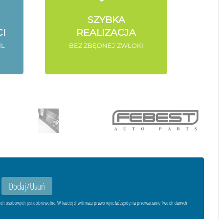
SZYBKA
I
REALIZACJA
IL
BEZ ZBĘDNEJ ZWŁOKI
ych osobowych jest dobrowolne. W każdej chwili masz prawo wycofać zgodę na przetwarzanie Twoich danych