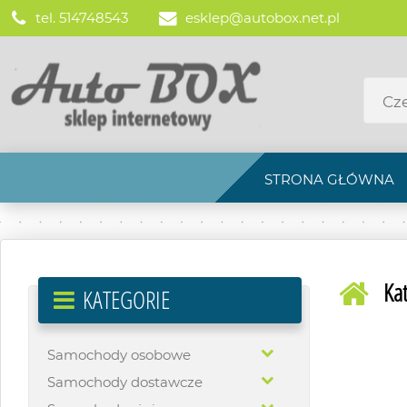
tel. 514748543
esklep@autobox.net.pl
STRONA GŁÓWNA
Ka
KATEGORIE
Samochody osobowe
Samochody dostawcze