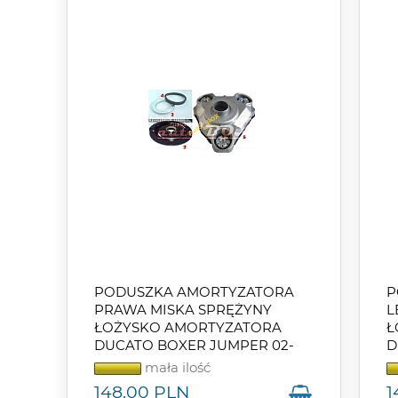
PODUSZKA AMORTYZATORA
P
PRAWA MISKA SPRĘŻYNY
L
ŁOŻYSKO AMORTYZATORA
Ł
DUCATO BOXER JUMPER 02-
D
mała ilość
148.00
PLN
1