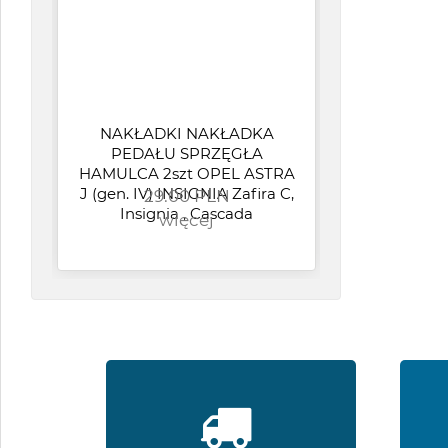
NAKŁADKI NAKŁADKA
K
PEDAŁU SPRZĘGŁA
HAMULCA 2szt OPEL ASTRA
pin
J (gen. IV) INSIGNIA Zafira C,
29.00 PLN
LAN
Insignia , Cascada
więcej