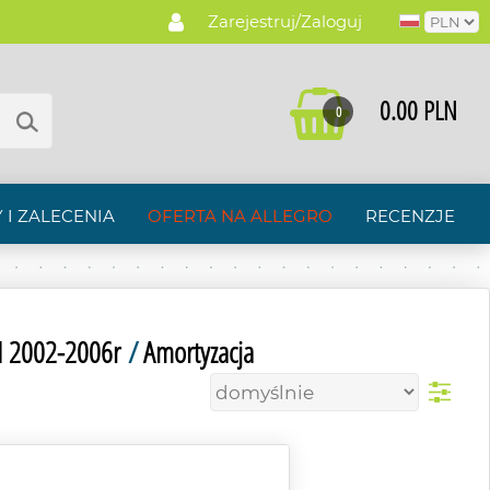
Zarejestruj/Zaloguj
0.00 PLN
0
 I ZALECENIA
OFERTA NA ALLEGRO
RECENZJE
I 2002-2006r
/
Amortyzacja