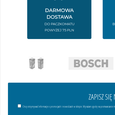
DARMOWA
DOSTAWA
DO PACZKOMATU
B
POWYŻEJ 75 PLN
ZAPISZ SI
Chcę otrzymywać informacje o promocjach i nowościach w sklepie. Wyrażam zgodę na przetwarzanie m