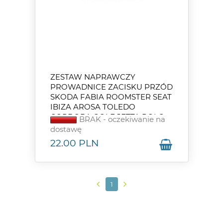
ZESTAW NAPRAWCZY
PROWADNICE ZACISKU PRZÓD
SKODA FABIA ROOMSTER SEAT
IBIZA AROSA TOLEDO
CORDOBA GOLF JETTA POLO
BRAK - oczekiwanie na
VENTO
dostawę
22.00
PLN
1