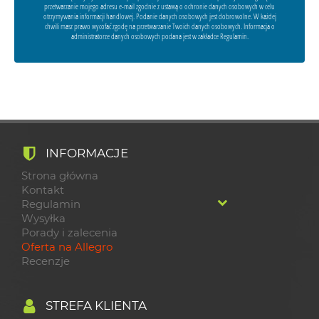
przetwarzanie mojego adresu e-mail zgodnie z ustawą o ochronie danych osobowych w celu
otrzymywania informacji handlowej. Podanie danych osobowych jest dobrowolne. W każdej
chwili masz prawo wycofać zgodę na przetwarzanie Twoich danych osobowych. Informacja o
administratorze danych osobowych podana jest w zakładce Regulamin.
INFORMACJE
Strona główna
Kontakt
Regulamin
Wysyłka
Porady i zalecenia
Oferta na Allegro
Recenzje
STREFA KLIENTA