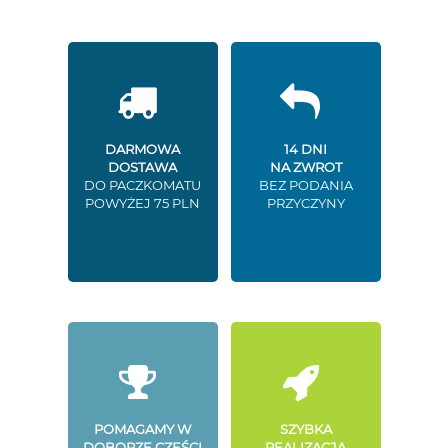
DARMOWA
14 DNI
DOSTAWA
NA ZWROT
DO PACZKOMATU
BEZ PODANIA
POWYŻEJ 75 PLN
PRZYCZYNY
POMAGAMY W
SZYBKA
DOBORZE CZĘŚCI
REALIZACJA