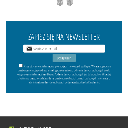
ZAPISZ SIĘ NA NEWSLETTER
Chcę otrzymywać informacje o promocjach i nowościach w sklepie. Wyrażam zgodę na
przetwarzanie mojego adresu e-mail zgodnie z ustawą o ochronie danych osobowych w celu
otrzymywania informacji handlowej. Podanie danych osobowych jest dobrowolne. W każdej
chwili masz prawo wycofać zgodę na przetwarzanie Twoich danych osobowych. Informacja o
administratorze danych osobowych podana jest w zakładce Regulamin.