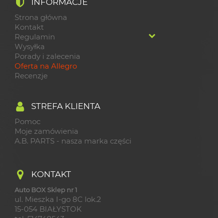
INFORMACJE
Strona główna
Kontakt
Regulamin
Wysyłka
Porady i zalecenia
Oferta na Allegro
Recenzje
STREFA KLIENTA
Pomoc
Moje zamówienia
A.B. PARTS - nasza marka części
KONTAKT
Auto BOX Sklep nr 1
ul. Mieszka I-go 8C lok.2
15-054 BIAŁYSTOK