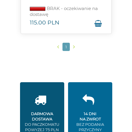
BRAK - oczekiwanie na
dostawę
115.00
PLN
1
DARMOWA
14 DNI
DOSTAWA
NA ZWROT
DO PACZKOMATU
BEZ PODANIA
POWYŻEJ 75 PLN
PRZYCZYNY