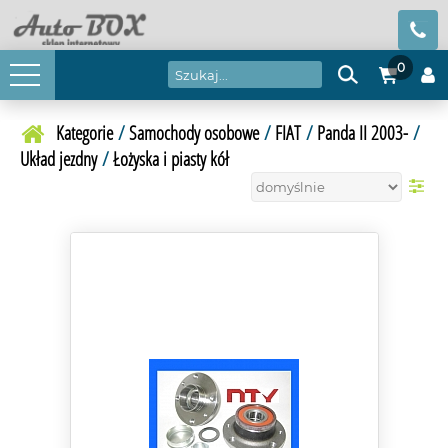
0
Kategorie
/
Samochody osobowe
/
FIAT
/
Panda II 2003-
/
Układ jezdny
/
Łożyska i piasty kół