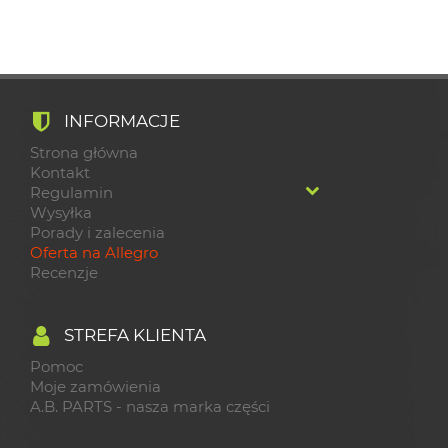
INFORMACJE
Strona główna
Kontakt
Regulamin
Wysyłka
Porady i zalecenia
Oferta na Allegro
Recenzje
STREFA KLIENTA
Pomoc
Moje zamówienia
A.B. PARTS - nasza marka części