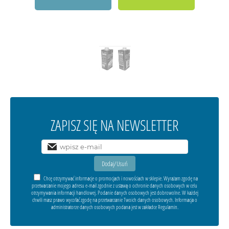
ZAPISZ SIĘ NA NEWSLETTER
Chcę otrzymywać informacje o promocjach i nowościach w sklepie. Wyrażam zgodę na
przetwarzanie mojego adresu e-mail zgodnie z ustawą o ochronie danych osobowych w celu
otrzymywania informacji handlowej. Podanie danych osobowych jest dobrowolne. W każdej
chwili masz prawo wycofać zgodę na przetwarzanie Twoich danych osobowych. Informacja o
administratorze danych osobowych podana jest w zakładce Regulamin.