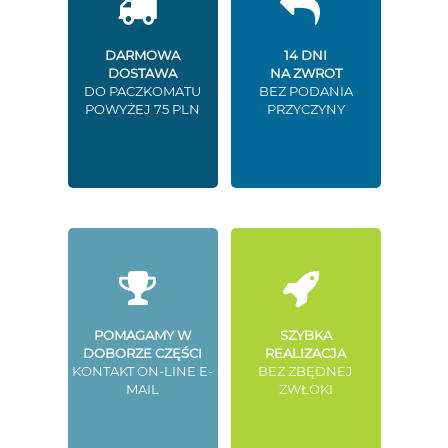
DARMOWA
14 DNI
DOSTAWA
NA ZWROT
DO PACZKOMATU
BEZ PODANIA
POWYŻEJ 75 PLN
PRZYCZYNY
POMAGAMY W
SZYBKA
DOBORZE CZĘŚCI
REALIZACJA
KONTAKT ON-LINE E-
BEZ ZBĘDNEJ
MAIL
ZWŁOKI