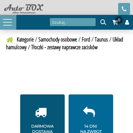
0
Kategorie
/
Samochody osobowe
/
Ford
/
Taunus
/
Układ
hamulcowy
/
Tłoczki - zestawy naprawcze zacisków
DARMOWA
14 DNI
DOSTAWA
NA ZWROT