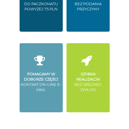
DO PACZKOMATU
BEZ PODANIA
POWYŻEJ 75 PLN
PRZYCZYNY
POMAGAMY W
SZYBKA
DOBORZE CZĘŚCI
REALIZACJA
KONTAKT ON-LINE E-
BEZ ZBĘDNEJ
MAIL
ZWŁOKI