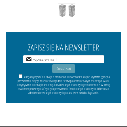
ZAPISZ SIĘ NA NEWSLETTER
Chcę otrzymywać informacje o promocjach i nowościach w sklepie. Wyrażam zgodę na
przetwarzanie mojego adresu e-mail zgodnie z ustawą o ochronie danych osobowych w celu
otrzymywania informacji handlowej. Podanie danych osobowych jest dobrowolne. W każdej
chwili masz prawo wycofać zgodę na przetwarzanie Twoich danych osobowych. Informacja o
administratorze danych osobowych podana jest w zakładce Regulamin.