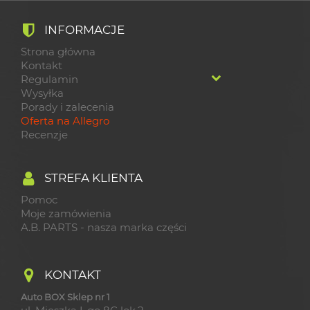
INFORMACJE
Strona główna
Kontakt
Regulamin
Wysyłka
Porady i zalecenia
Oferta na Allegro
Recenzje
STREFA KLIENTA
Pomoc
Moje zamówienia
A.B. PARTS - nasza marka części
KONTAKT
Auto BOX Sklep nr 1