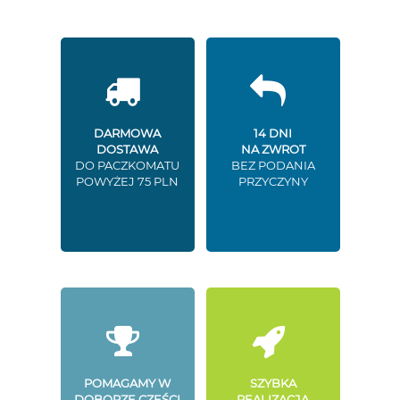
DARMOWA
14 DNI
DOSTAWA
NA ZWROT
DO PACZKOMATU
BEZ PODANIA
POWYŻEJ 75 PLN
PRZYCZYNY
POMAGAMY W
SZYBKA
DOBORZE CZĘŚCI
REALIZACJA