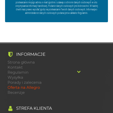
przetwarzanie mojego adresu e-mail zgodnie z ustawą o ochronie danych osobowych w celu
otrzymywania informacji handlowej. Podanie danych osobowych jest dobrowolne. W każdej
chwili masz prawo wycofać zgodę na przetwarzanie Twoich danych osobowych. Informacja o
administratorze danych osobowych podana jest w zakładce Regulamin.
INFORMACJE
Strona główna
Kontakt
Regulamin
Wysyłka
Porady i zalecenia
Oferta na Allegro
Recenzje
STREFA KLIENTA