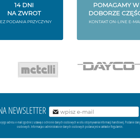
14 DNI
POMAGAMY W
NA ZWROT
DOBORZE CZĘŚC
EZ PODANIA PRZYCZYNY
KONTAKT ON-LINE E-MA
Ę NA NEWSLETTER
ojego adresu e-mail zgodnie z ustawą o ochronie danych osobowych w celu otrzymywania informacji handlowej. Podanie dan
osobowych. Informacja o administratorze danych osobowych podana jest w zakładce Regulamin.