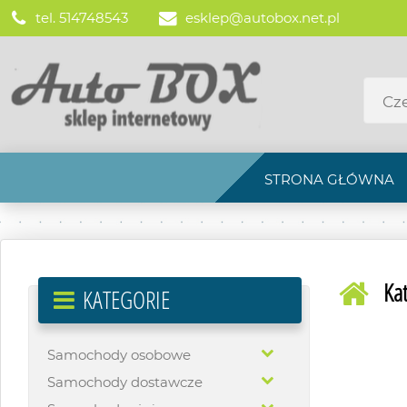
tel. 514748543
esklep@autobox.net.pl
STRONA GŁÓWNA
Ka
KATEGORIE
Samochody osobowe
Samochody dostawcze