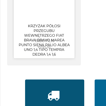
KRZYŻAK PÓŁOSI
PRZEGUBU
SP
WEWNĘTRZEGO FIAT
Li
BRAVA BRAVO MAREA
19.00 PLN
Fi
PUNTO SIENA PALIO ALBEA
więcej
UNO 1,4 TIPO TEMPRA
DEDRA 1,4 1,6