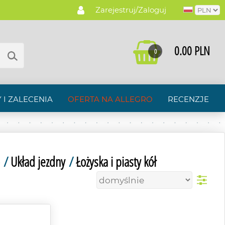
Zarejestruj/Zaloguj
0.00 PLN
0
 I ZALECENIA
OFERTA NA ALLEGRO
RECENZJE
/
Układ jezdny
/
Łożyska i piasty kół