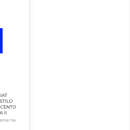
IAT
STILO
ICENTO
 II
anie na