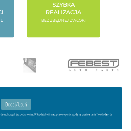
SZYBKA
I
REALIZACJA
IL
BEZ ZBĘDNEJ ZWŁOKI
ych osobowych jest dobrowolne. W każdej chwili masz prawo wycofać zgodę na przetwarzanie Twoich danych