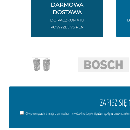
DARMOWA
DOSTAWA
DO PACZKOMATU
B
POWYŻEJ 75 PLN
ZAPISZ SI
Chcę otrzymywać informacje o promocjach i nowościach w sklepie. Wyrażam zgodę na przetwarzanie m