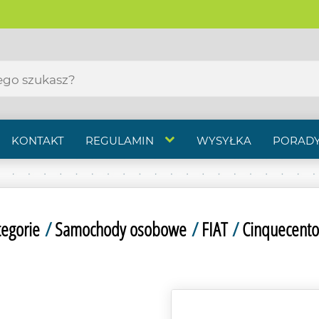
KONTAKT
REGULAMIN
WYSYŁKA
PORADY
tegorie
/
Samochody osobowe
/
FIAT
/
Cinquecento