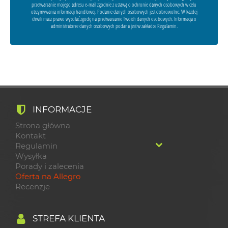
przetwarzanie mojego adresu e-mail zgodnie z ustawą o ochronie danych osobowych w celu
otrzymywania informacji handlowej. Podanie danych osobowych jest dobrowolne. W każdej
chwili masz prawo wycofać zgodę na przetwarzanie Twoich danych osobowych. Informacja o
administratorze danych osobowych podana jest w zakładce Regulamin.
INFORMACJE
Strona główna
Kontakt
Regulamin
Wysyłka
Porady i zalecenia
Oferta na Allegro
Recenzje
STREFA KLIENTA