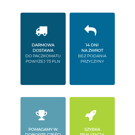
DARMOWA
14 DNI
DOSTAWA
NA ZWROT
DO PACZKOMATU
BEZ PODANIA
POWYŻEJ 75 PLN
PRZYCZYNY
POMAGAMY W
SZYBKA
DOBORZE CZĘŚCI
REALIZACJA