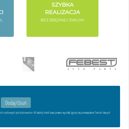
SZYBKA
I
REALIZACJA
IL
BEZ ZBĘDNEJ ZWŁOKI
ych osobowych jest dobrowolne. W każdej chwili masz prawo wycofać zgodę na przetwarzanie Twoich danych