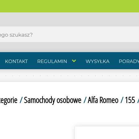
KONTAKT
REGULAMIN
WYSYŁKA
PORADY
tegorie
/
Samochody osobowe
/
Alfa Romeo
/
155