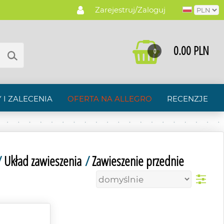
Zarejestruj/Zaloguj
0.00 PLN
0
 I ZALECENIA
OFERTA NA ALLEGRO
RECENZJE
/
Układ zawieszenia
/
Zawieszenie przednie