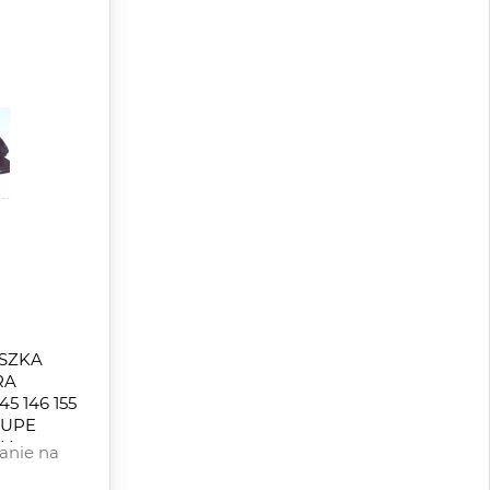
SZKA
RA
 146 155
OUPE
IA
anie na