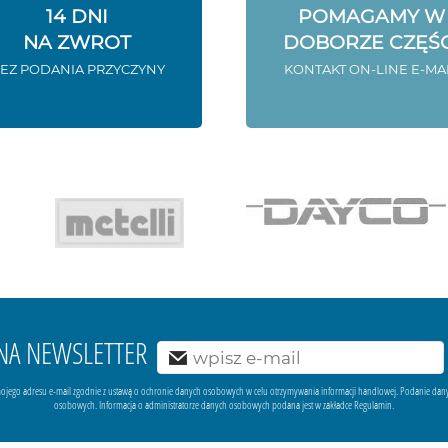
14 DNI
POMAGAMY W
NA ZWROT
DOBORZE CZĘŚC
EZ PODANIA PRZYCZYNY
KONTAKT ON-LINE E-MA
Ę NA NEWSLETTER
ojego adresu e-mail zgodnie z ustawą o ochronie danych osobowych w celu otrzymywania informacji handlowej. Podanie dan
osobowych. Informacja o administratorze danych osobowych podana jest w zakładce Regulamin.