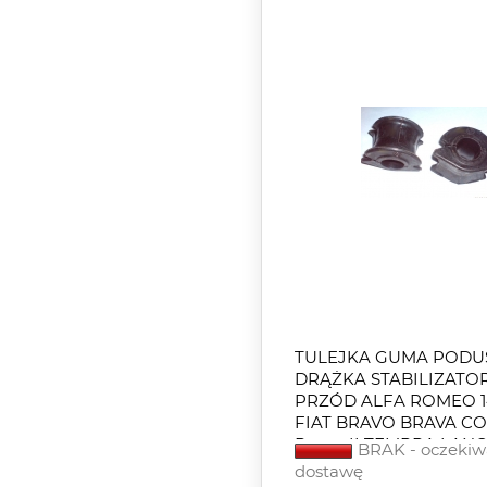
TULEJKA GUMA PODU
DRĄŻKA STABILIZATO
PRZÓD ALFA ROMEO 145
FIAT BRAVO BRAVA C
Punto II TEMPRA LANC
BRAK - oczekiw
DEDRA DELTA II
dostawę