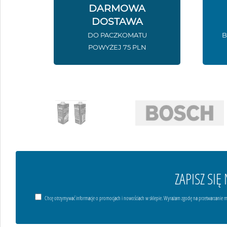
DARMOWA
DOSTAWA
DO PACZKOMATU
B
POWYŻEJ 75 PLN
ZAPISZ SI
Chcę otrzymywać informacje o promocjach i nowościach w sklepie. Wyrażam zgodę na przetwarzanie m