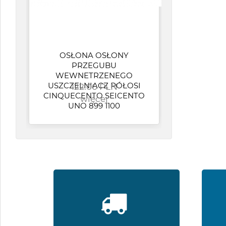
OSŁONA OSŁONY
AL
PRZEGUBU
B
WEWNETRZENEGO
USZCZELNIACZ PÓŁOSI
122.00 PLN
Z
CINQUECENTO SEICENTO
P
więcej
UNO 899 1100