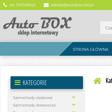
tel. 514748543
esklep@autobox.net.pl
STRONA GŁÓWNA
Ka
KATEGORIE
Samochody osobowe
Samochody dostawcze