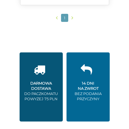
1
DARMOWA
14 DNI
DOSTAWA
NA ZWROT
DO PACZKOMATU
BEZ PODANIA
POWYŻEJ 75 PLN
PRZYCZYNY