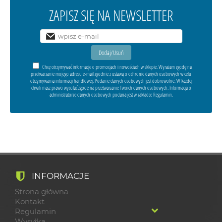
ZAPISZ SIĘ NA NEWSLETTER
Chcę otrzymywać informacje o promocjach i nowościach w sklepie. Wyrażam zgodę na
przetwarzanie mojego adresu e-mail zgodnie z ustawą o ochronie danych osobowych w celu
otrzymywania informacji handlowej. Podanie danych osobowych jest dobrowolne. W każdej
chwili masz prawo wycofać zgodę na przetwarzanie Twoich danych osobowych. Informacja o
administratorze danych osobowych podana jest w zakładce Regulamin.
INFORMACJE
Strona główna
Kontakt
Regulamin
Wysyłka