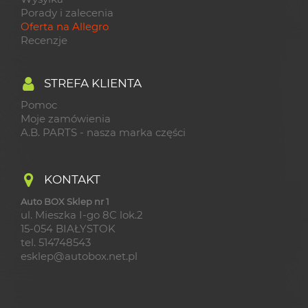
Porady i zalecenia
Oferta na Allegro
Recenzje
STREFA KLIENTA
Pomoc
Moje zamówienia
A.B. PARTS - nasza marka części
KONTAKT
Auto BOX Sklep nr 1
ul. Mieszka I-go 8C lok.2
15-054 BIAŁYSTOK
tel. 514748543
esklep@autobox.net.pl