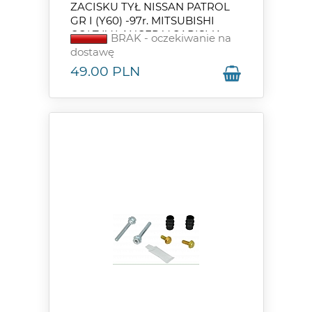
ZACISKU TYŁ NISSAN PATROL
GR I (Y60) -97r. MITSUBISHI
COLT IV LANCER V CARISMA
BRAK - oczekiwanie na
dostawę
49.00
PLN