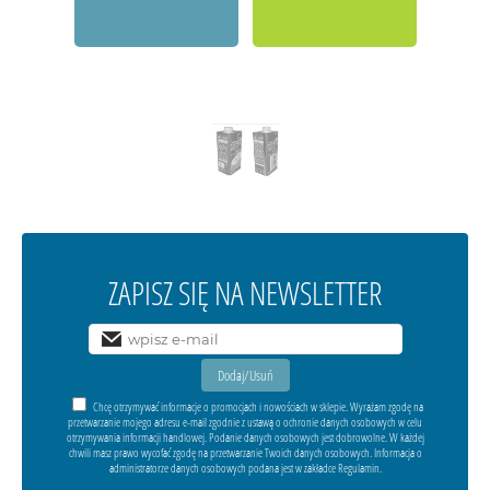
ZAPISZ SIĘ NA NEWSLETTER
Chcę otrzymywać informacje o promocjach i nowościach w sklepie. Wyrażam zgodę na
przetwarzanie mojego adresu e-mail zgodnie z ustawą o ochronie danych osobowych w celu
otrzymywania informacji handlowej. Podanie danych osobowych jest dobrowolne. W każdej
chwili masz prawo wycofać zgodę na przetwarzanie Twoich danych osobowych. Informacja o
administratorze danych osobowych podana jest w zakładce Regulamin.