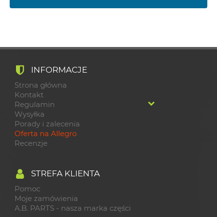
INFORMACJE
Strona główna
Kontakt
Regulamin
Wysyłka
Porady i zalecenia
Oferta na Allegro
Recenzje
STREFA KLIENTA
Pomoc
Moje zamówienia
A.B. PARTS - nasza marka części