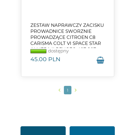
ZESTAW NAPRAWCZY ZACISKU
PROWADNICE SWORZNIE
PROWADZĄCE CITROEN C8
CARISMA COLT VI SPACE STAR
ALMERA II PEUGEO 407 807
dostępny
45.00
PLN
1