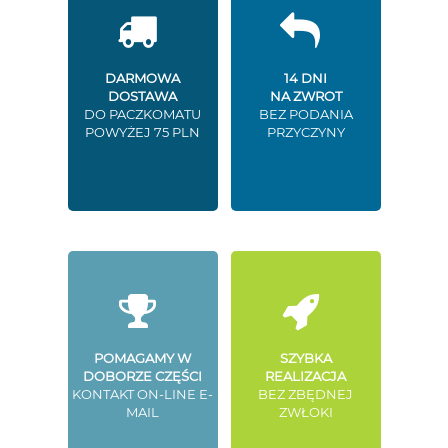
DARMOWA
14 DNI
DOSTAWA
NA ZWROT
DO PACZKOMATU
BEZ PODANIA
POWYŻEJ 75 PLN
PRZYCZYNY
POMAGAMY W
SZYBKA
DOBORZE CZĘŚCI
REALIZACJA
KONTAKT ON-LINE E-
BEZ ZBĘDNEJ
MAIL
ZWŁOKI