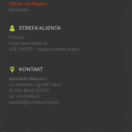
Oferta na Allegro
Recenzje
STREFA KLIENTA
Pomoc
Moje zamówienia
A.B. PARTS - nasza marka części
KONTAKT
Auto BOX Sklep nr 1
ul. Mieszka I-go 8C lok.2
15-054 BIAŁYSTOK
tel. 514748543
esklep@autobox.net.pl