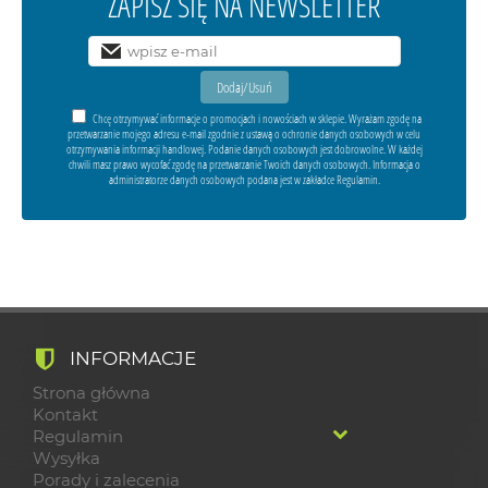
ZAPISZ SIĘ NA NEWSLETTER
Chcę otrzymywać informacje o promocjach i nowościach w sklepie. Wyrażam zgodę na
przetwarzanie mojego adresu e-mail zgodnie z ustawą o ochronie danych osobowych w celu
otrzymywania informacji handlowej. Podanie danych osobowych jest dobrowolne. W każdej
chwili masz prawo wycofać zgodę na przetwarzanie Twoich danych osobowych. Informacja o
administratorze danych osobowych podana jest w zakładce Regulamin.
INFORMACJE
Strona główna
Kontakt
Regulamin
Wysyłka
Porady i zalecenia