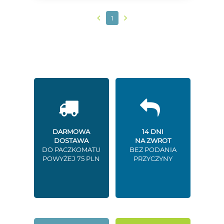
1
DARMOWA
14 DNI
DOSTAWA
NA ZWROT
DO PACZKOMATU
BEZ PODANIA
POWYŻEJ 75 PLN
PRZYCZYNY