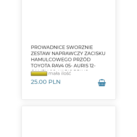
PROWADNICE SWORZNIE
ZESTAW NAPRAWCZY ZACISKU
HAMULCOWEGO PRZÓD
TOYOTA RAV4 05- AURIS 12-
CAMRY 06- YARIS PRIUS
mała ilość
MAZDA 6 12-
25.00
PLN