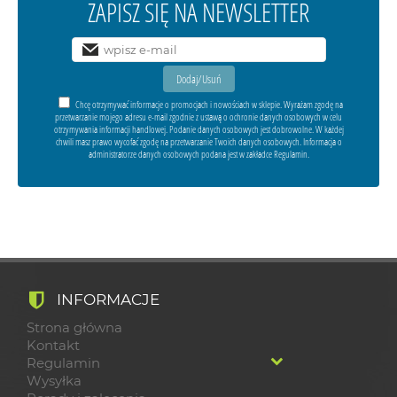
ZAPISZ SIĘ NA NEWSLETTER
Chcę otrzymywać informacje o promocjach i nowościach w sklepie. Wyrażam zgodę na
przetwarzanie mojego adresu e-mail zgodnie z ustawą o ochronie danych osobowych w celu
otrzymywania informacji handlowej. Podanie danych osobowych jest dobrowolne. W każdej
chwili masz prawo wycofać zgodę na przetwarzanie Twoich danych osobowych. Informacja o
administratorze danych osobowych podana jest w zakładce Regulamin.
INFORMACJE
Strona główna
Kontakt
Regulamin
Wysyłka