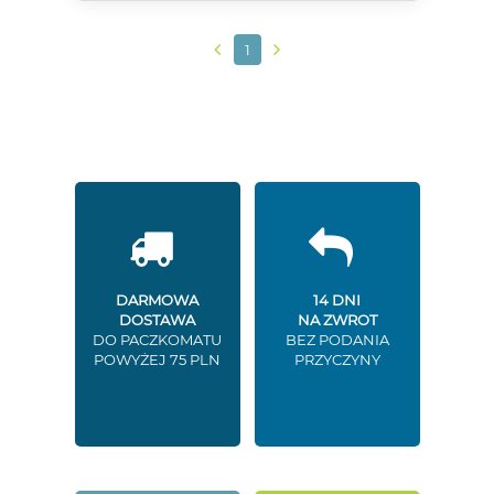
1
DARMOWA
14 DNI
DOSTAWA
NA ZWROT
DO PACZKOMATU
BEZ PODANIA
POWYŻEJ 75 PLN
PRZYCZYNY