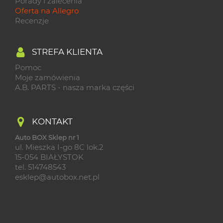
Porady i zalecenia
Oferta na Allegro
Recenzje
STREFA KLIENTA
Pomoc
Moje zamówienia
A.B. PARTS - nasza marka części
KONTAKT
Auto BOX Sklep nr 1
ul. Mieszka I-go 8C lok.2
15-054 BIAŁYSTOK
tel. 514748543
esklep@autobox.net.pl