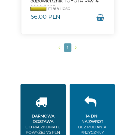
odpowietrznik TOYOTA RAV-4
2000-2005
mała ilość
66.00
PLN
1
DARMOWA
14 DNI
DOSTAWA
NA ZWROT
DO PACZKOMATU
BEZ PODANIA
POWYŻEJ 75 PLN
PRZYCZYNY