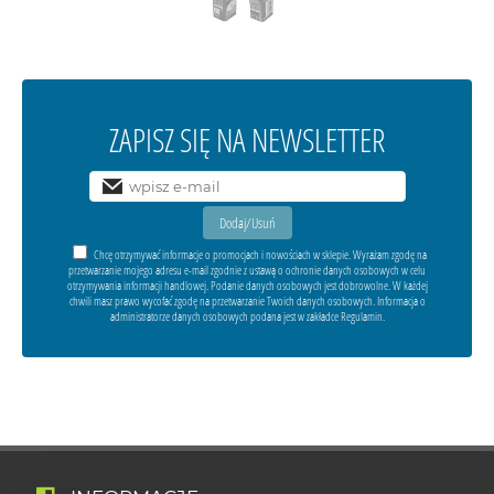
ZAPISZ SIĘ NA NEWSLETTER
Chcę otrzymywać informacje o promocjach i nowościach w sklepie. Wyrażam zgodę na
przetwarzanie mojego adresu e-mail zgodnie z ustawą o ochronie danych osobowych w celu
otrzymywania informacji handlowej. Podanie danych osobowych jest dobrowolne. W każdej
chwili masz prawo wycofać zgodę na przetwarzanie Twoich danych osobowych. Informacja o
administratorze danych osobowych podana jest w zakładce Regulamin.