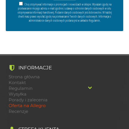
Chcę otrzymywać informacje o promocjach i nowościach w sklepie. Wyrażam zgodę na
przetwarzanie mojego adresu e-mail zgodnie z ustawą o ochronie danych osobowych w celu
otrzymywania informacji handlowej. Podanie danych osobowych jest dobrowolne. W każdej
chwili masz prawo wycofać zgodę na przetwarzanie Twoich danych osobowych. Informacja o
administratorze danych osobowych podana jest w zakładce Regulamin.
INFORMACJE
Strona główna
Kontakt
Regulamin
Wysyłka
Porady i zalecenia
Oferta na Allegro
Recenzje