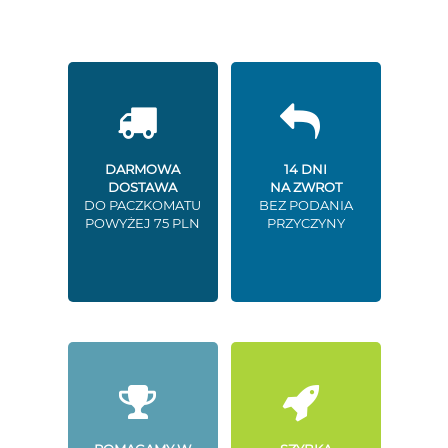
DARMOWA
14 DNI
DOSTAWA
NA ZWROT
DO PACZKOMATU
BEZ PODANIA
POWYŻEJ 75 PLN
PRZYCZYNY