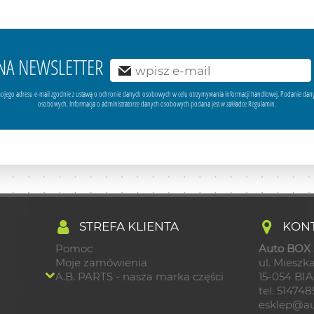
Ę NA NEWSLETTER
ojego adresu e-mail zgodnie z ustawą o ochronie danych osobowych w celu otrzymywania informacji handlowej. Podanie dan
osobowych. Informacja o administratorze danych osobowych podana jest w zakładce Regulamin.
STREFA KLIENTA
KONT
Pomoc
Auto BOX S
Moje zamówienia
ul. Mieszka
A.B. PARTS - nasza marka części
15-054 BI
tel. 51474
esklep@au