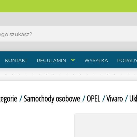
KONTAKT
REGULAMIN
WYSYŁKA
PORADY
tegorie
/
Samochody osobowe
/
OPEL
/
Vivaro
/
Uk