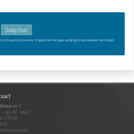
ych osobowych jest dobrowolne. W każdej chwili masz prawo wycofać zgodę na przetwarzanie Twoich danych
AKT
klep nr 1
 I-go 8C lok.2
AŁYSTOK
8543
tobox.net.pl