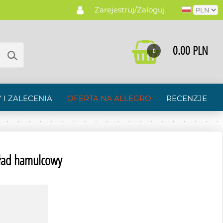
Zarejestruj/Zaloguj
0.00 PLN
0
 I ZALECENIA
OFERTA NA ALLEGRO
RECENZJE
ład hamulcowy