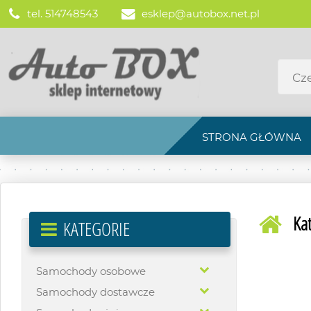
tel. 514748543
esklep@autobox.net.pl
STRONA GŁÓWNA
Ka
KATEGORIE
Samochody osobowe
Samochody dostawcze