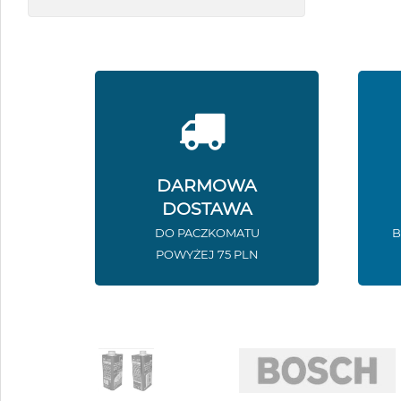
DARMOWA
DOSTAWA
DO PACZKOMATU
B
POWYŻEJ 75 PLN