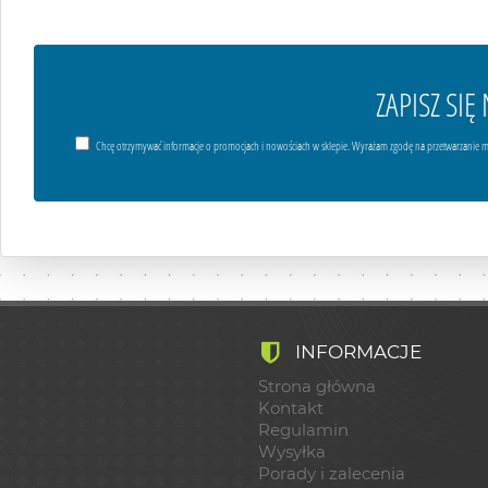
ZAPISZ SI
Chcę otrzymywać informacje o promocjach i nowościach w sklepie. Wyrażam zgodę na przetwarzanie m
INFORMACJE
Strona główna
Kontakt
Regulamin
Wysyłka
Porady i zalecenia