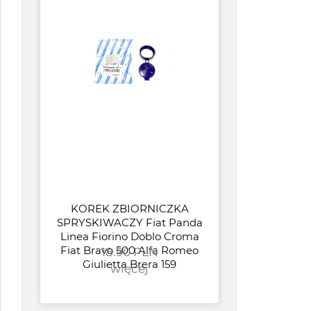
KOREK ZBIORNICZKA
SPRYSKIWACZY Fiat Panda
Linea Fiorino Doblo Croma
Fiat Bravo 500 Alfa Romeo
18.90 PLN
U
Giulietta Brera 159
CI
więcej