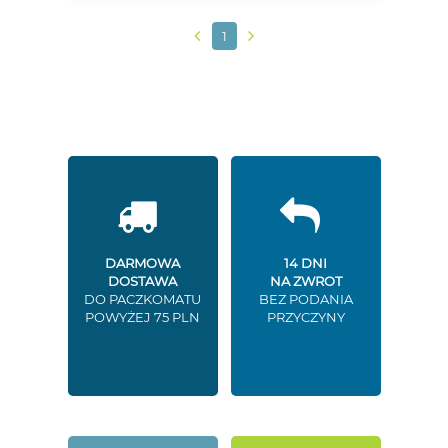
1
DARMOWA
14 DNI
DOSTAWA
NA ZWROT
DO PACZKOMATU
BEZ PODANIA
POWYŻEJ 75 PLN
PRZYCZYNY