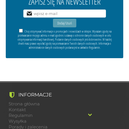
ZAPISZ SIĘ NA NEWSLETTER
Chcę otrzymywać informacje o promocjach i nowościach w sklepie. Wyrażam zgodę na
przetwarzanie mojego adresu e-mail zgodnie z ustawą o ochronie danych osobowych w celu
otrzymywania informacji handlowej. Podanie danych osobowych jest dobrowolne. W każdej
chwili masz prawo wycofać zgodę na przetwarzanie Twoich danych osobowych. Informacja o
administratorze danych osobowych podana jest w zakładce Regulamin.
INFORMACJE
Strona główna
Kontakt
Regulamin
Wysyłka
Porady i zalecenia