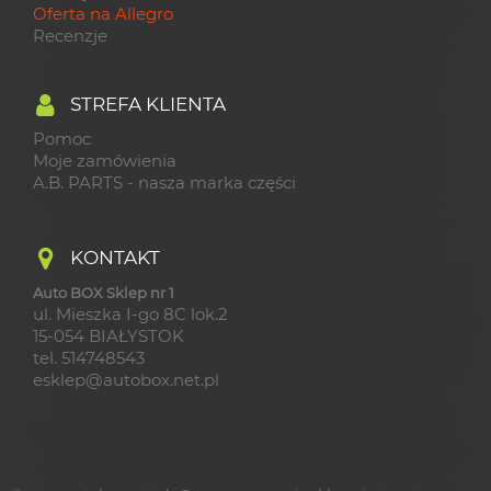
Oferta na Allegro
Recenzje
STREFA KLIENTA
Pomoc
Moje zamówienia
A.B. PARTS - nasza marka części
KONTAKT
Auto BOX Sklep nr 1
ul. Mieszka I-go 8C lok.2
15-054 BIAŁYSTOK
tel. 514748543
esklep@autobox.net.pl