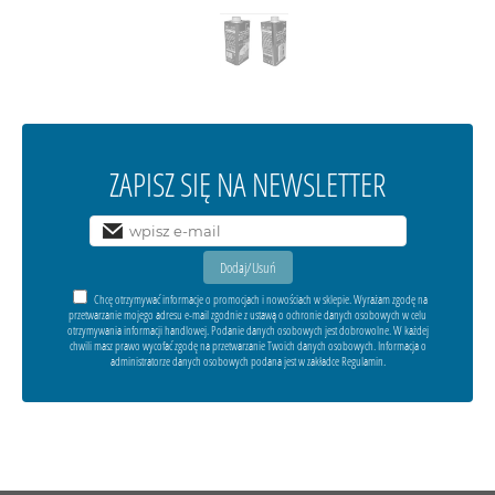
ZAPISZ SIĘ NA NEWSLETTER
Chcę otrzymywać informacje o promocjach i nowościach w sklepie. Wyrażam zgodę na
przetwarzanie mojego adresu e-mail zgodnie z ustawą o ochronie danych osobowych w celu
otrzymywania informacji handlowej. Podanie danych osobowych jest dobrowolne. W każdej
chwili masz prawo wycofać zgodę na przetwarzanie Twoich danych osobowych. Informacja o
administratorze danych osobowych podana jest w zakładce Regulamin.