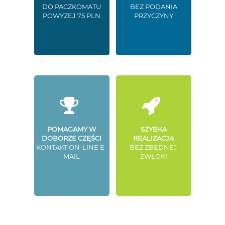
DO PACZKOMATU
BEZ PODANIA
POWYŻEJ 75 PLN
PRZYCZYNY
POMAGAMY W
SZYBKA
DOBORZE CZĘŚCI
REALIZACJA
KONTAKT ON-LINE E-
BEZ ZBĘDNEJ
MAIL
ZWŁOKI