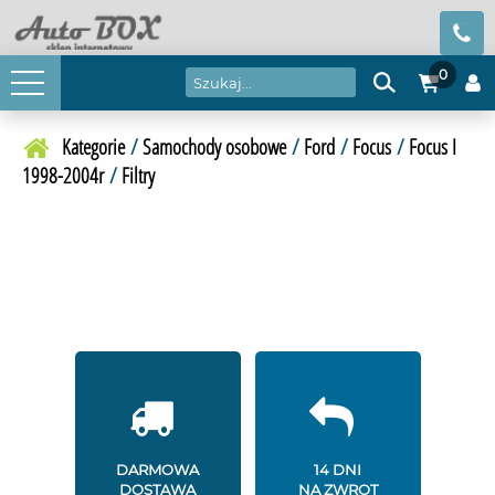
0
Kategorie
/
Samochody osobowe
/
Ford
/
Focus
/
Focus I
1998-2004r
/
Filtry
DARMOWA
14 DNI
DOSTAWA
NA ZWROT