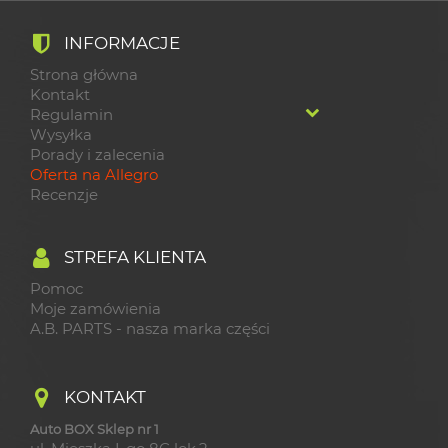
INFORMACJE
Strona główna
Kontakt
Regulamin
Wysyłka
Porady i zalecenia
Oferta na Allegro
Recenzje
STREFA KLIENTA
Pomoc
Moje zamówienia
A.B. PARTS - nasza marka części
KONTAKT
Auto BOX Sklep nr 1