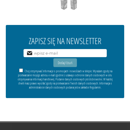
ZAPISZ SIĘ NA NEWSLETTER
Chcę otrzymywać informacje o promocjach i nowościach w sklepie. Wyrażam zgodę na
przetwarzanie mojego adresu e-mail zgodnie z ustawą o ochronie danych osobowych w celu
otrzymywania informacji handlowej. Podanie danych osobowych jest dobrowolne. W każdej
chwili masz prawo wycofać zgodę na przetwarzanie Twoich danych osobowych. Informacja o
administratorze danych osobowych podana jest w zakładce Regulamin.