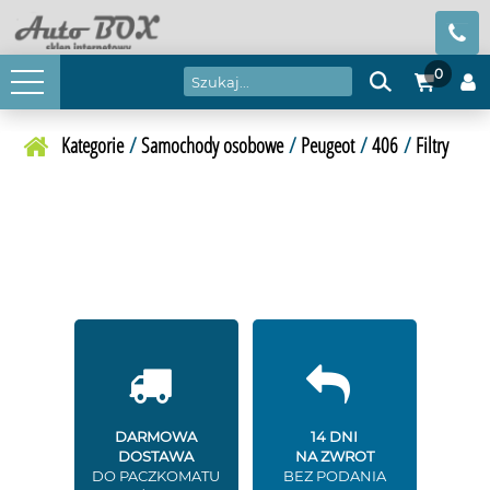
0
Kategorie
/
Samochody osobowe
/
Peugeot
/
406
/
Filtry
DARMOWA
14 DNI
DOSTAWA
NA ZWROT
DO PACZKOMATU
BEZ PODANIA