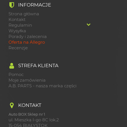
INFORMACJE
Strona główna
Kontakt
Regulamin
Wysyłka
Porady i zalecenia
Oferta na Allegro
Recenzje
STREFA KLIENTA
Pomoc
Moje zamówienia
A.B. PARTS - nasza marka części
KONTAKT
Auto BOX Sklep nr 1
ul. Mieszka I-go 8C lok.2
15-054 BIAŁYSTOK