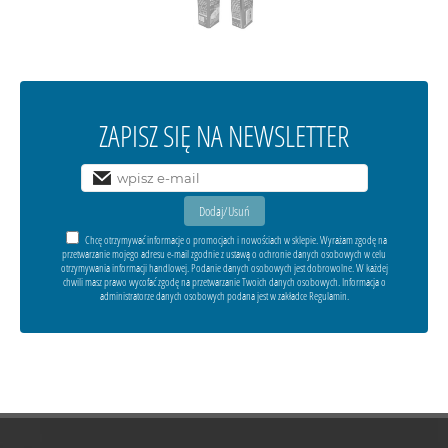
ZAPISZ SIĘ NA NEWSLETTER
Chcę otrzymywać informacje o promocjach i nowościach w sklepie. Wyrażam zgodę na
przetwarzanie mojego adresu e-mail zgodnie z ustawą o ochronie danych osobowych w celu
otrzymywania informacji handlowej. Podanie danych osobowych jest dobrowolne. W każdej
chwili masz prawo wycofać zgodę na przetwarzanie Twoich danych osobowych. Informacja o
administratorze danych osobowych podana jest w zakładce Regulamin.