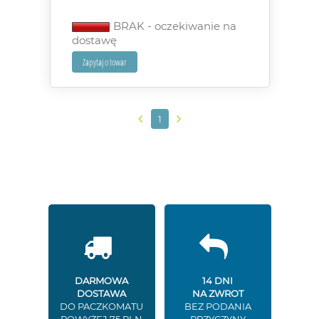
BRAK - oczekiwanie na
dostawę
1
DARMOWA
14 DNI
DOSTAWA
NA ZWROT
DO PACZKOMATU
BEZ PODANIA