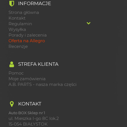
INFORMACJE
Strona główna
Kontakt
Regulamin
Wysyłka
Porady i zalecenia
Oferta na Allegro
Recenzje
STREFA KLIENTA
Pomoc
Moje zamówienia
A.B. PARTS - nasza marka części
KONTAKT
Auto BOX Sklep nr 1
ul. Mieszka I-go 8C lok.2
15-054 BIAŁYSTOK