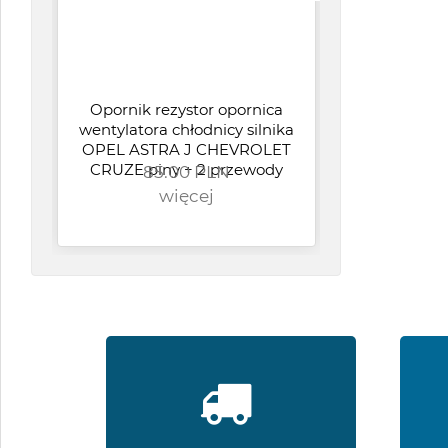
Opornik rezystor opornica
wentylatora chłodnicy silnika
OPEL ASTRA J CHEVROLET
H
CRUZE piny + 2 przewody
85.00 PLN
YAR
więcej