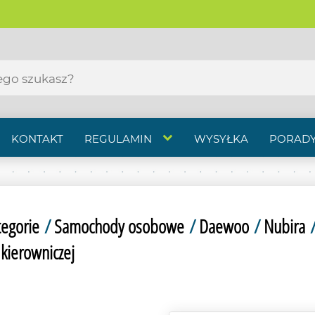
KONTAKT
REGULAMIN
WYSYŁKA
PORADY
tegorie
/
Samochody osobowe
/
Daewoo
/
Nubira
kierowniczej