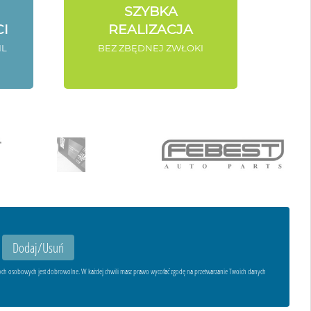
SZYBKA
I
REALIZACJA
IL
BEZ ZBĘDNEJ ZWŁOKI
ych osobowych jest dobrowolne. W każdej chwili masz prawo wycofać zgodę na przetwarzanie Twoich danych