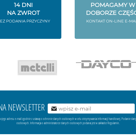
14 DNI
POMAGAMY W
NA ZWROT
DOBORZE CZĘŚC
EZ PODANIA PRZYCZYNY
KONTAKT ON-LINE E-MA
Ę NA NEWSLETTER
ojego adresu e-mail zgodnie z ustawą o ochronie danych osobowych w celu otrzymywania informacji handlowej. Podanie dan
osobowych. Informacja o administratorze danych osobowych podana jest w zakładce Regulamin.