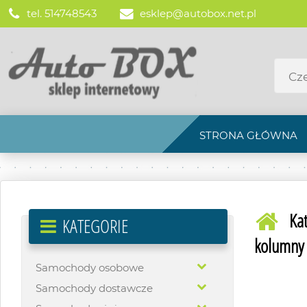
tel. 514748543
esklep@autobox.net.pl
STRONA GŁÓWNA
Ka
KATEGORIE
kolumny 
Samochody osobowe
Samochody dostawcze