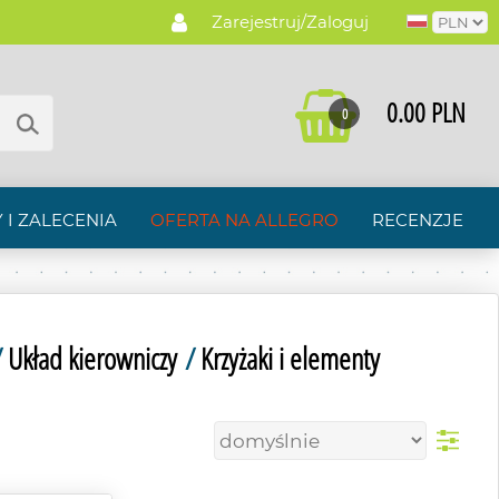
Zarejestruj/Zaloguj
0.00 PLN
0
 I ZALECENIA
OFERTA NA ALLEGRO
RECENZJE
/
Układ kierowniczy
/
Krzyżaki i elementy