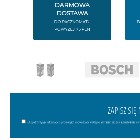
DARMOWA
DOSTAWA
DO PACZKOMATU
B
POWYŻEJ 75 PLN
ZAPISZ SI
Chcę otrzymywać informacje o promocjach i nowościach w sklepie. Wyrażam zgodę na przetwarzanie m