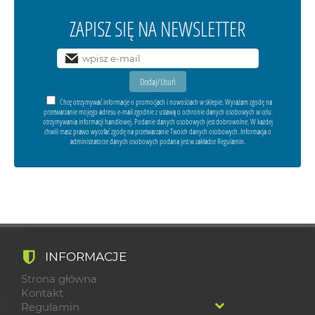
ZAPISZ SIĘ NA NEWSLETTER
Chcę otrzymywać informacje o promocjach i nowościach w sklepie. Wyrażam zgodę na
przetwarzanie mojego adresu e-mail zgodnie z ustawą o ochronie danych osobowych w celu
otrzymywania informacji handlowej. Podanie danych osobowych jest dobrowolne. W każdej
chwili masz prawo wycofać zgodę na przetwarzanie Twoich danych osobowych. Informacja o
administratorze danych osobowych podana jest w zakładce Regulamin.
INFORMACJE
Strona główna
Kontakt
Regulamin