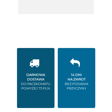
DARMOWA
14 DNI
DOSTAWA
NA ZWROT
DO PACZKOMATU
BEZ PODANIA
POWYŻEJ 75 PLN
PRZYCZYNY