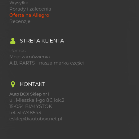
Wysyłka
Porady i zalecenia
Oferta na Allegro
Recenzje
STREFA KLIENTA
Pomoc
Moje zamówienia
A.B. PARTS - nasza marka części
KONTAKT
Auto BOX Sklep nr 1
ul. Mieszka I-go 8C lok.2
15-054 BIAŁYSTOK
tel. 514748543
esklep@autobox.net.pl