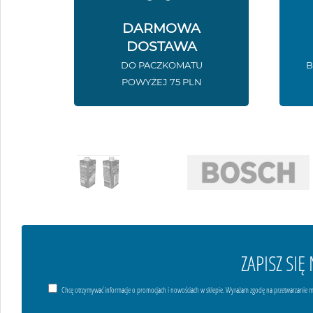
DARMOWA
DOSTAWA
DO PACZKOMATU
B
POWYŻEJ 75 PLN
ZAPISZ SI
Chcę otrzymywać informacje o promocjach i nowościach w sklepie. Wyrażam zgodę na przetwarzanie m