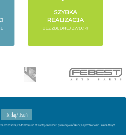
SZYBKA
I
REALIZACJA
IL
BEZ ZBĘDNEJ ZWŁOKI
ych osobowych jest dobrowolne. W każdej chwili masz prawo wycofać zgodę na przetwarzanie Twoich danych