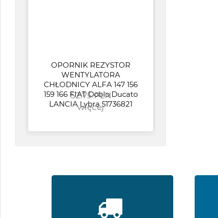
OPORNIK REZYSTOR
WENTYLATORA
A
CHŁODNICY ALFA 147 156
dol
159 166 FIAT Doblo Ducato
52.75 PLN
LANCIA Lybra 51736821
więcej