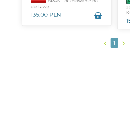
BRAK - oczekiwanie na
dostawę
z
K
135.00
PLN
1
1