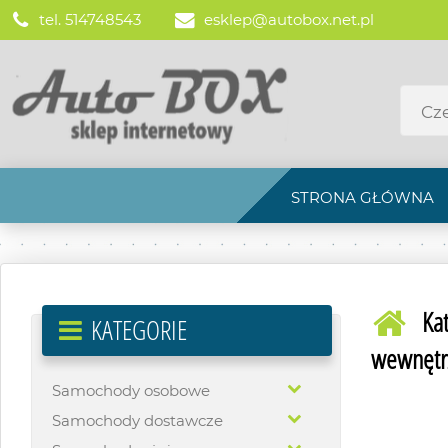
tel. 514748543
esklep@autobox.net.pl
STRONA GŁÓWNA
Ka
KATEGORIE
wewnętrz
Samochody osobowe
Samochody dostawcze