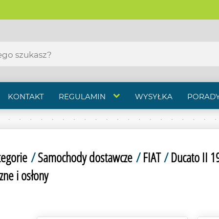
KONTAKT
REGULAMIN
WYSYŁKA
PORADY
tegorie
/
Samochody dostawcze
/
FIAT
/
Ducato II 
ne i osłony