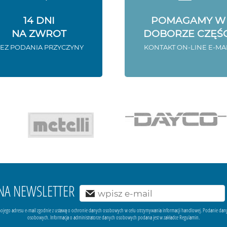
14 DNI
POMAGAMY W
NA ZWROT
DOBORZE CZĘŚC
EZ PODANIA PRZYCZYNY
KONTAKT ON-LINE E-MA
Ę NA NEWSLETTER
ojego adresu e-mail zgodnie z ustawą o ochronie danych osobowych w celu otrzymywania informacji handlowej. Podanie dan
osobowych. Informacja o administratorze danych osobowych podana jest w zakładce Regulamin.