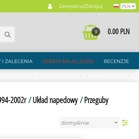
Zarejestruj/Zaloguj
0.00 PLN
0
 I ZALECENIA
OFERTA NA ALLEGRO
RECENZJE
1994-2002r
/
Układ napedowy
/
Przeguby