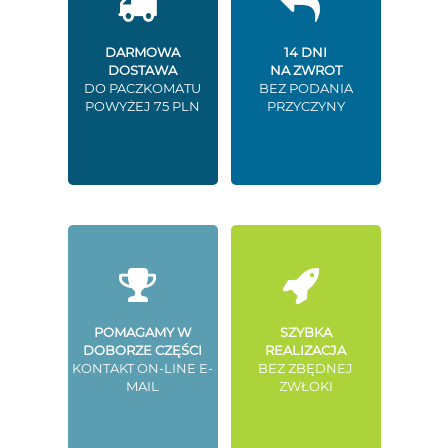
DARMOWA
14 DNI
DOSTAWA
NA ZWROT
DO PACZKOMATU
BEZ PODANIA
POWYŻEJ 75 PLN
PRZYCZYNY
POMAGAMY W
SZYBKA
DOBORZE CZĘŚCI
REALIZACJA
KONTAKT ON-LINE E-
BEZ ZBĘDNEJ
MAIL
ZWŁOKI