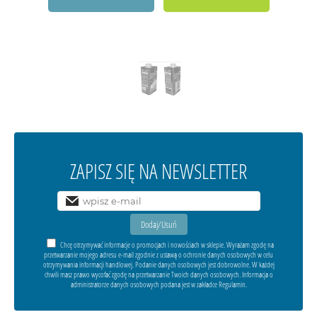
ZAPISZ SIĘ NA NEWSLETTER
Chcę otrzymywać informacje o promocjach i nowościach w sklepie. Wyrażam zgodę na
przetwarzanie mojego adresu e-mail zgodnie z ustawą o ochronie danych osobowych w celu
otrzymywania informacji handlowej. Podanie danych osobowych jest dobrowolne. W każdej
chwili masz prawo wycofać zgodę na przetwarzanie Twoich danych osobowych. Informacja o
administratorze danych osobowych podana jest w zakładce Regulamin.