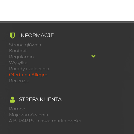
INFORMACJE
Strona główna
Kontakt
Regulamin
Wysyłka
Porady i zalecenia
Oferta na Allegro
Recenzje
STREFA KLIENTA
Pomoc
Moje zamówienia
A.B. PARTS - nasza marka części