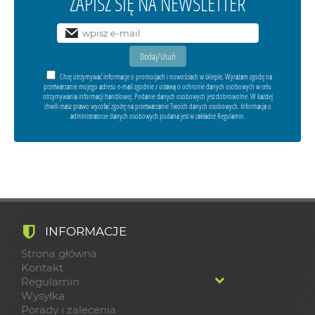
ZAPISZ SIĘ NA NEWSLETTER
Chcę otrzymywać informacje o promocjach i nowościach w sklepie. Wyrażam zgodę na
przetwarzanie mojego adresu e-mail zgodnie z ustawą o ochronie danych osobowych w celu
otrzymywania informacji handlowej. Podanie danych osobowych jest dobrowolne. W każdej
chwili masz prawo wycofać zgodę na przetwarzanie Twoich danych osobowych. Informacja o
administratorze danych osobowych podana jest w zakładce Regulamin.
INFORMACJE
Strona główna
Kontakt
Regulamin
Wysyłka
Porady i zalecenia