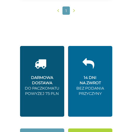
1
DARMOWA
14 DNI
DOSTAWA
NA ZWROT
DO PACZKOMATU
BEZ PODANIA
POWYŻEJ 75 PLN
PRZYCZYNY