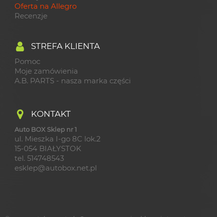
Oferta na Allegro
Recenzje
STREFA KLIENTA
Pomoc
Moje zamówienia
A.B. PARTS - nasza marka części
KONTAKT
Auto BOX Sklep nr 1
ul. Mieszka I-go 8C lok.2
15-054 BIAŁYSTOK
tel. 514748543
esklep@autobox.net.pl