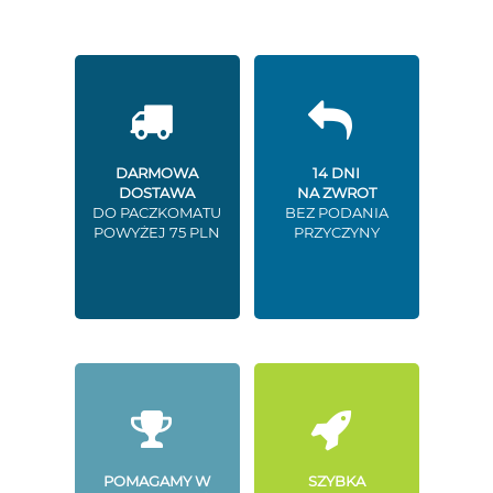
DARMOWA
14 DNI
DOSTAWA
NA ZWROT
DO PACZKOMATU
BEZ PODANIA
POWYŻEJ 75 PLN
PRZYCZYNY
POMAGAMY W
SZYBKA