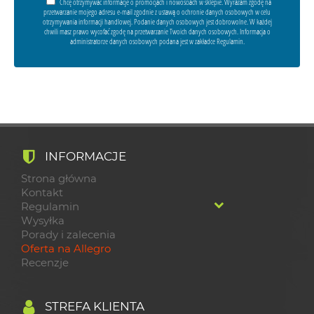
Chcę otrzymywać informacje o promocjach i nowościach w sklepie. Wyrażam zgodę na
przetwarzanie mojego adresu e-mail zgodnie z ustawą o ochronie danych osobowych w celu
otrzymywania informacji handlowej. Podanie danych osobowych jest dobrowolne. W każdej
chwili masz prawo wycofać zgodę na przetwarzanie Twoich danych osobowych. Informacja o
administratorze danych osobowych podana jest w zakładce Regulamin.
INFORMACJE
Strona główna
Kontakt
Regulamin
Wysyłka
Porady i zalecenia
Oferta na Allegro
Recenzje
STREFA KLIENTA