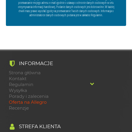
przetwarzanie mojego adresu e-mail zgodnie z ustawą o ochronie danych osobowych w celu
otrzymywania informacji handlowej. Podanie danych osobowych jest dobrowolne. W każdej
chwili masz prawo wycofać zgodę na przetwarzanie Twoich danych osobowych. Informacja o
administratorze danych osobowych podana jest w zakładce Regulamin.
INFORMACJE
Strona główna
Kontakt
Regulamin
Wysyłka
Porady i zalecenia
Oferta na Allegro
Recenzje
STREFA KLIENTA