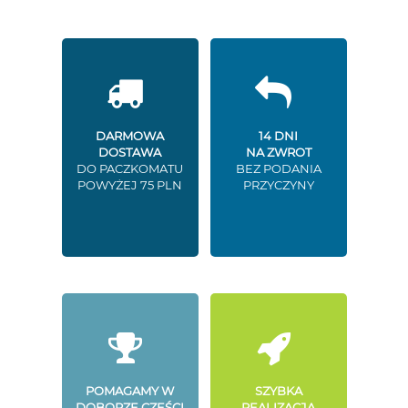
DARMOWA
14 DNI
DOSTAWA
NA ZWROT
DO PACZKOMATU
BEZ PODANIA
POWYŻEJ 75 PLN
PRZYCZYNY
POMAGAMY W
SZYBKA
DOBORZE CZĘŚCI
REALIZACJA