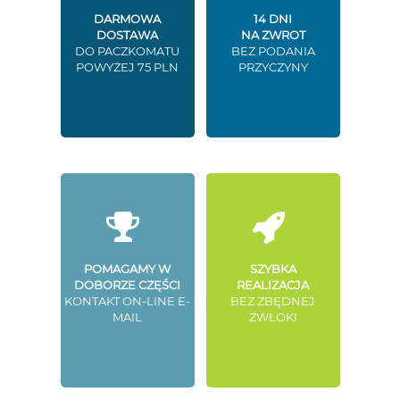
DARMOWA
14 DNI
DOSTAWA
NA ZWROT
DO PACZKOMATU
BEZ PODANIA
POWYŻEJ 75 PLN
PRZYCZYNY
POMAGAMY W
SZYBKA
DOBORZE CZĘŚCI
REALIZACJA
KONTAKT ON-LINE E-
BEZ ZBĘDNEJ
MAIL
ZWŁOKI