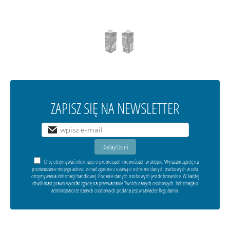
ZAPISZ SIĘ NA NEWSLETTER
Chcę otrzymywać informacje o promocjach i nowościach w sklepie. Wyrażam zgodę na
przetwarzanie mojego adresu e-mail zgodnie z ustawą o ochronie danych osobowych w celu
otrzymywania informacji handlowej. Podanie danych osobowych jest dobrowolne. W każdej
chwili masz prawo wycofać zgodę na przetwarzanie Twoich danych osobowych. Informacja o
administratorze danych osobowych podana jest w zakładce Regulamin.