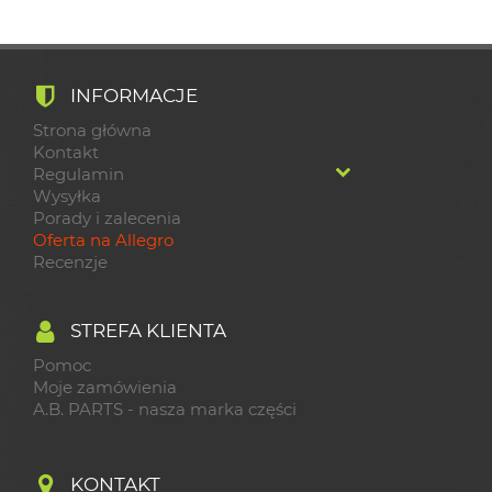
INFORMACJE
Strona główna
Kontakt
Regulamin
Wysyłka
Porady i zalecenia
Oferta na Allegro
Recenzje
STREFA KLIENTA
Pomoc
Moje zamówienia
A.B. PARTS - nasza marka części
KONTAKT