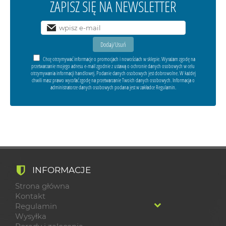
ZAPISZ SIĘ NA NEWSLETTER
Chcę otrzymywać informacje o promocjach i nowościach w sklepie. Wyrażam zgodę na
przetwarzanie mojego adresu e-mail zgodnie z ustawą o ochronie danych osobowych w celu
otrzymywania informacji handlowej. Podanie danych osobowych jest dobrowolne. W każdej
chwili masz prawo wycofać zgodę na przetwarzanie Twoich danych osobowych. Informacja o
administratorze danych osobowych podana jest w zakładce Regulamin.
INFORMACJE
Strona główna
Kontakt
Regulamin
Wysyłka