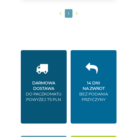
1
DARMOWA
14 DNI
DOSTAWA
NA ZWROT
DO PACZKOMATU
BEZ PODANIA
POWYŻEJ 75 PLN
PRZYCZYNY