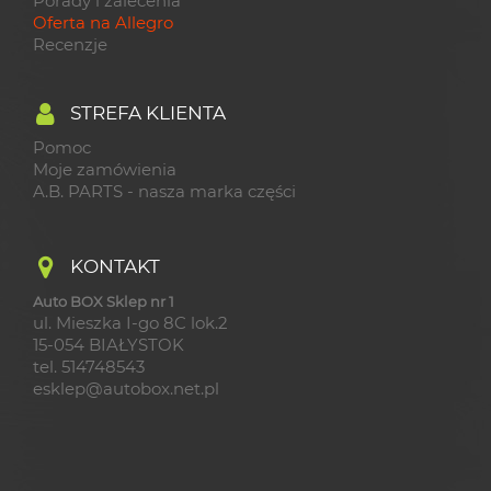
Porady i zalecenia
Oferta na Allegro
Recenzje
STREFA KLIENTA
Pomoc
Moje zamówienia
A.B. PARTS - nasza marka części
KONTAKT
Auto BOX Sklep nr 1
ul. Mieszka I-go 8C lok.2
15-054 BIAŁYSTOK
tel. 514748543
esklep@autobox.net.pl