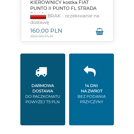
KIEROWNICY kostka FIAT
PUNTO II PUNTO FL STRADA
PALIO II
BRAK - oczekiwanie na
dostawę
160.00
PLN
200.00 PLN
DARMOWA
14 DNI
DOSTAWA
NA ZWROT
DO PACZKOMATU
BEZ PODANIA
POWYŻEJ 75 PLN
PRZYCZYNY