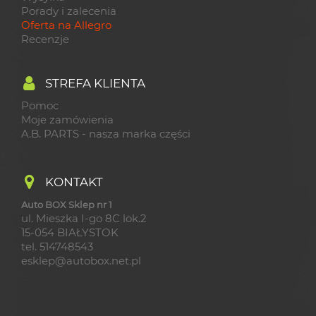
Porady i zalecenia
Oferta na Allegro
Recenzje
STREFA KLIENTA
Pomoc
Moje zamówienia
A.B. PARTS - nasza marka części
KONTAKT
Auto BOX Sklep nr 1
ul. Mieszka I-go 8C lok.2
15-054 BIAŁYSTOK
tel. 514748543
esklep@autobox.net.pl