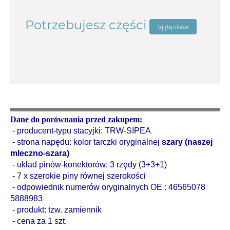
Potrzebujesz części
włoski zamiennik CEAM
Dane do porównania przed zakupem:
- producent-typu stacyjki: TRW-SIPEA
- strona napędu: kolor tarczki oryginalnej
szary (naszej
mleczno-szara)
- układ pinów-konektorów: 3 rzędy (3+3+1)
- 7 x szerokie piny równej szerokości
- odpowiednik numerów oryginalnych OE : 46565078
5888983
- produkt: tzw. zamiennik
- cena za 1 szt.