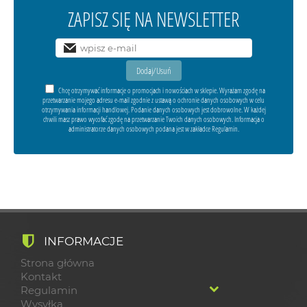
ZAPISZ SIĘ NA NEWSLETTER
Chcę otrzymywać informacje o promocjach i nowościach w sklepie. Wyrażam zgodę na
przetwarzanie mojego adresu e-mail zgodnie z ustawą o ochronie danych osobowych w celu
otrzymywania informacji handlowej. Podanie danych osobowych jest dobrowolne. W każdej
chwili masz prawo wycofać zgodę na przetwarzanie Twoich danych osobowych. Informacja o
administratorze danych osobowych podana jest w zakładce Regulamin.
INFORMACJE
Strona główna
Kontakt
Regulamin
Wysyłka