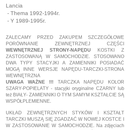
Lancia
- Thema 1992-1994r.
- Y 1989-1995r.
ZALECAMY PRZED ZAKUPEM SZCZEGÓŁOWE
PORÓWNANIE ZEWNĘTRZNEJ CZĘŚCI
WEWNĘTRZNEJ STRONY-NAPĘDU
KOSTKI Z
ZASTOSOWANĄ W SAMOCHODZIE. STOSOWANO
DWA TYPY STACYJKI A ZAMIENNIKI POSIADAĆ
MOGĄ INNE WERSJE NAPĘDU-TARCZKI-STRONA
WEWNĘTRZNA
UWAGA WAŻNE !!!
TARCZKA NAPĘDU KOLOR
SZARY-POPIELATY - stacyjki oryginalne CZARNY lub
też BIAŁY- ZAMIENNIKI O TYM SAMYM KSZTAŁCIE SĄ
WSPÓŁPLEMIENNE.
UKŁAD ZEWNĘTRZNYCH STYKÓW I KSZTAŁT
TARCZKI MUSZĄ SIĘ ZGADZAĆ W NOWEJ KOSTCE I
W ZASTOSOWANIE W SAMOCHODZIE. Na zdjęciach