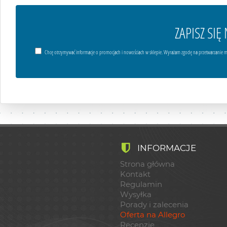
ZAPISZ SI
Chcę otrzymywać informacje o promocjach i nowościach w sklepie. Wyrażam zgodę na przetwarzanie m
INFORMACJE
Strona główna
Kontakt
Regulamin
Wysyłka
Porady i zalecenia
Oferta na Allegro
Recenzje