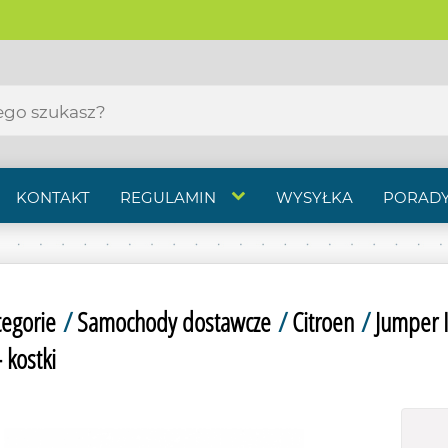
KONTAKT
REGULAMIN
WYSYŁKA
PORADY
tegorie
/
Samochody dostawcze
/
Citroen
/
Jumper I
 kostki