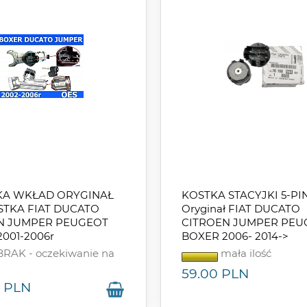
KA WKŁAD ORYGINAŁ
KOSTKA STACYJKI 5-P
STKA FIAT DUCATO
Oryginał FIAT DUCATO
N JUMPER PEUGEOT
CITROEN JUMPER PEU
001-2006r
BOXER 2006- 2014->
RAK - oczekiwanie na
mała ilość
59.00
PLN
PLN