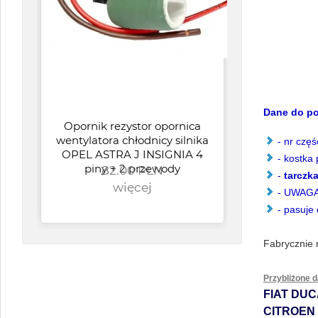
produkt: wysokiej jako
Dane do po
Opornik rezystor opornica
P
wentylatora chłodnicy silnika
KR
- nr czę
OPEL ASTRA J INSIGNIA 4
G
- kostka
piny + 2 przewody
82.00 PLN
FIO
-
tarczka
więcej
- UWAGA 
- pasuje
Fabrycznie
Przybliżone 
FIAT DUC
CITROEN