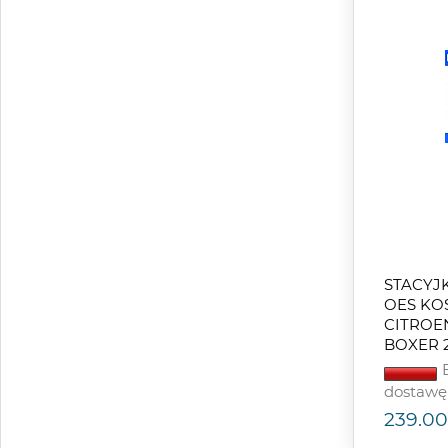
STACYJ
OES KO
CITROE
BOXER 2
B
dostawę
239.00