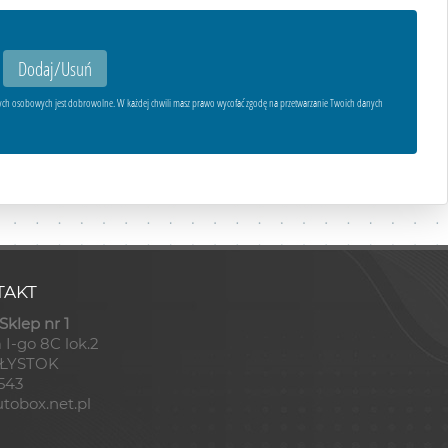
ych osobowych jest dobrowolne. W każdej chwili masz prawo wycofać zgodę na przetwarzanie Twoich danych
AKT
klep nr 1
 I-go 8C lok.2
AŁYSTOK
8543
tobox.net.pl