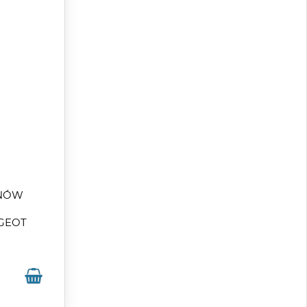
INÓW
GEOT