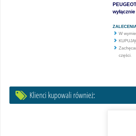
PEUGEOT
wyłącznie
ZALECENIA
W wymien
KUPUJĄC 
Zachęcam
części.
Klienci kupowali również: