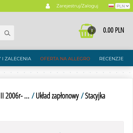
Zarejestruj/Zaloguj
0.00 PLN
0
 I ZALECENIA
OFERTA NA ALLEGRO
RECENZJE
II 2006r- ...
/
Układ zapłonowy
/
Stacyjka