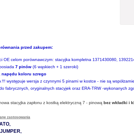
ści
równania przed zakupem:
RZEGUB WEWNETRZNY
NAKŁADKI NA
ZYŻAK LEWY FIAT 500L
PEDAŁU SPR
ści OE celom porównawczym: stacyjka kompletna 1371430080, 13922
rande PUNTO DOBLO
HAMULCA 2szt O
 posiada
7 pinów
(6 wąskiech + 1 szeroki)
RINO QUBO Musa 1.3 i 1.9
147.00 PLN
J (gen. IV) INSIGNI
29.00 P
 napędu koloru szrego
JTD MJTD
Insignia , C
więcej
więcej
!!! występuje wersja z czynnymi 5 pinami w kostce - nie są współzami
 do fabrycznych, oryginalnych stacyjek oraz ERA-TRW -wykonanych zgo
 nowa
stacyjka zapłonu
z kostką elektryczną 7 - pinową
bez wkładki i 
dane zastosowania
ATO,
 JUMPER,