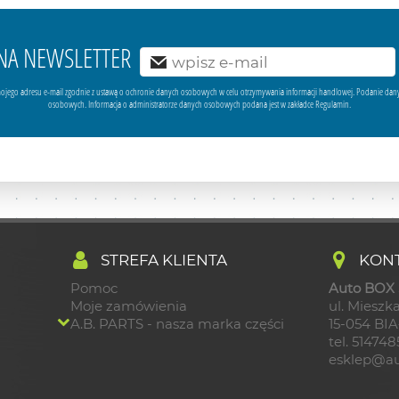
Ę NA NEWSLETTER
ojego adresu e-mail zgodnie z ustawą o ochronie danych osobowych w celu otrzymywania informacji handlowej. Podanie dan
osobowych. Informacja o administratorze danych osobowych podana jest w zakładce Regulamin.
STREFA KLIENTA
KONT
Pomoc
Auto BOX S
Moje zamówienia
ul. Mieszka
A.B. PARTS - nasza marka części
15-054 BI
tel. 51474
esklep@au