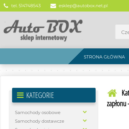
tel. 514748543
esklep@autobox.net.pl
STRONA GŁÓWNA
Ka
KATEGORIE
zapłonu -
Samochody osobowe
Samochody dostawcze