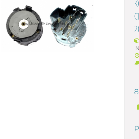
K
C
2
N
8
P