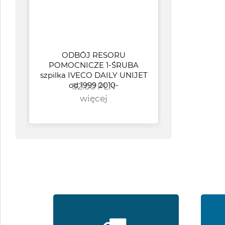
ODBÓJ RESORU
POMOCNICZE 1-ŚRUBA
B
szpilka IVECO DAILY UNIJET
09-
od 1999 2010-
32.00 PLN
N
więcej