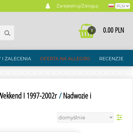
Zarejestruj/Zaloguj
0.00 PLN
0
 I ZALECENIA
OFERTA NA ALLEGRO
RECENZJE
 Wekkend I 1997-2002r
/
Nadwozie i