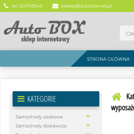
tel. 514748543
esklep@autobox.net.pl
STRONA GŁÓWNA
Ka
KATEGORIE
wyposaż
Samochody osobowe
Samochody dostawcze