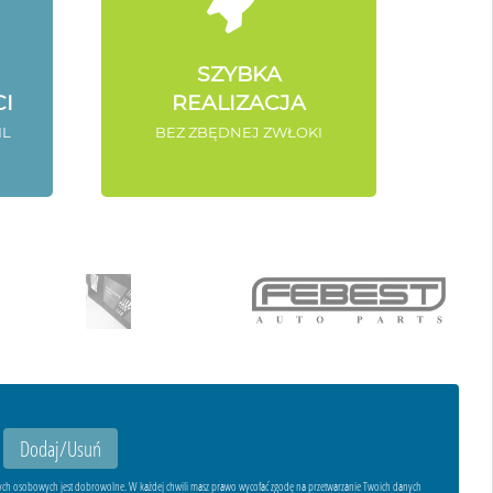
SZYBKA
I
REALIZACJA
IL
BEZ ZBĘDNEJ ZWŁOKI
ych osobowych jest dobrowolne. W każdej chwili masz prawo wycofać zgodę na przetwarzanie Twoich danych