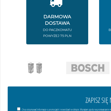
DARMOWA
DOSTAWA
DO PACZKOMATU
B
POWYŻEJ 75 PLN
ZAPISZ SI
Chcę otrzymywać informacje o promocjach i nowościach w sklepie. Wyrażam zgodę na przetwarzanie m