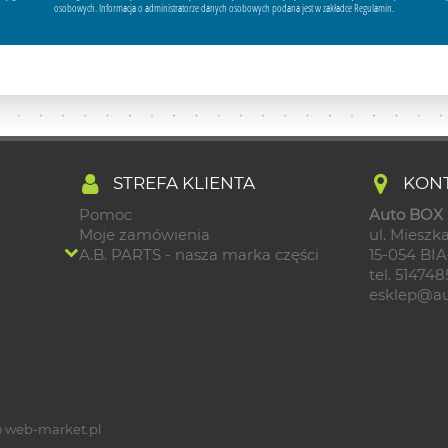
osobowych. Informacja o administratorze danych osobowych podana jest w zakładce Regulamin.
STREFA KLIENTA
KONT
Pomoc
Auto BOX S
Moje zamówienia
ul. Mieszka
A.B. PARTS - nasza marka części
15-054 BI
tel. 51474
esklep@au
 web-market.pl