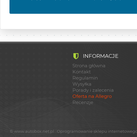
INFORMACJE
Strona główna
Kontakt
Regulamin
Wysyłka
Porady i zalecenia
Oferta na Allegro
Recenzje
©
www.autobox.net.pl
Oprogramowanie sklepu internetowego