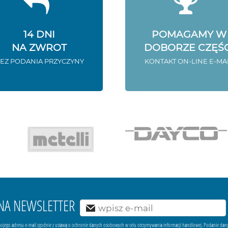
14 DNI
POMAGAMY W
NA ZWROT
DOBORZE CZĘŚC
EZ PODANIA PRZYCZYNY
KONTAKT ON-LINE E-MA
Ę NA NEWSLETTER
ojego adresu e-mail zgodnie z ustawą o ochronie danych osobowych w celu otrzymywania informacji handlowej. Podanie dan