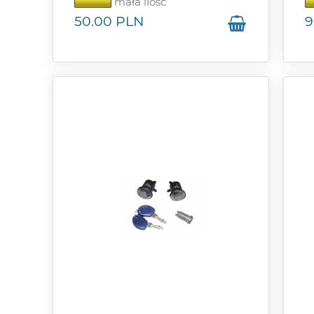
mała ilość
50.00
PLN
9