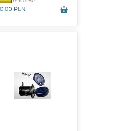
mała ilość
0.00
PLN