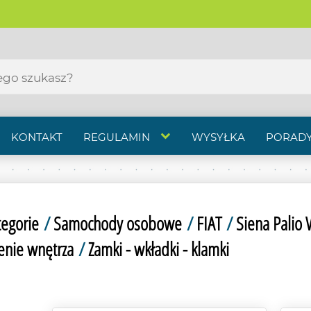
KONTAKT
REGULAMIN
WYSYŁKA
PORADY
tegorie
/
Samochody osobowe
/
FIAT
/
Siena Palio
enie wnętrza
/
Zamki - wkładki - klamki