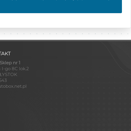
AKT
klep nr 1
 I-go 8C lok.2
AŁYSTOK
8543
tobox.net.pl