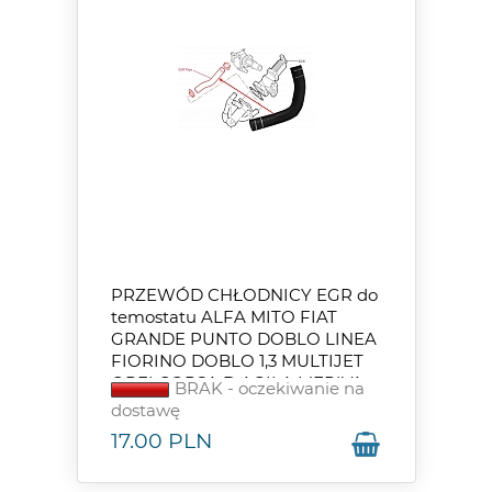
PRZEWÓD CHŁODNICY EGR do
temostatu ALFA MITO FIAT
GRANDE PUNTO DOBLO LINEA
FIORINO DOBLO 1,3 MULTIJET
OPELCORSA D AGILA MERIVA
BRAK - oczekiwanie na
1.3
dostawę
17.00
PLN