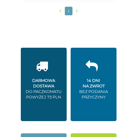
1
DARMOWA
14 DNI
DOSTAWA
NA ZWROT
DO PACZKOMATU
BEZ PODANIA
POWYŻEJ 75 PLN
PRZYCZYNY