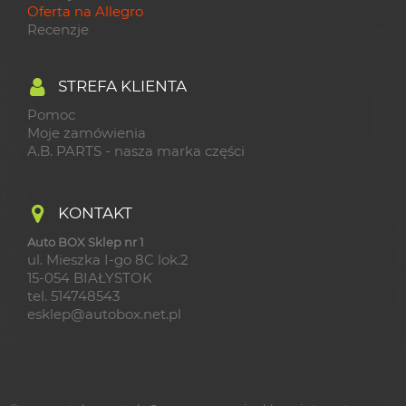
Oferta na Allegro
Recenzje
STREFA KLIENTA
Pomoc
Moje zamówienia
A.B. PARTS - nasza marka części
KONTAKT
Auto BOX Sklep nr 1
ul. Mieszka I-go 8C lok.2
15-054 BIAŁYSTOK
tel. 514748543
esklep@autobox.net.pl