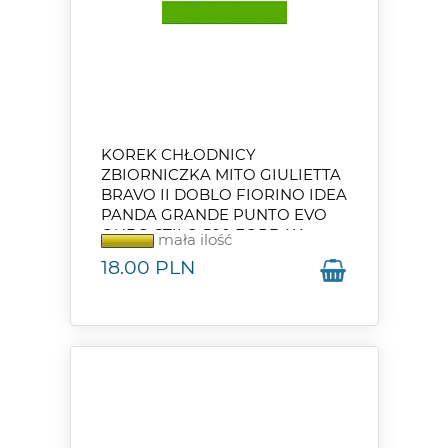
KOREK CHŁODNICY
ZBIORNICZKA MITO GIULIETTA
BRAVO II DOBLO FIORINO IDEA
PANDA GRANDE PUNTO EVO
QUBO STILO 500 FORD KA
mała ilość
DELTA III THESIS YPSILON
18.00
PLN