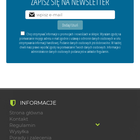
ZAPISZ SIĘ NA NEWSLETTER
Chcę otrzymywać informacje o promocjach i nowościach w sklepie. Wyrażam zgodę na
przetwarzanie mojego adresu e-mail zgodnie z ustawą o ochronie danych osobowych w celu
otrzymywania informacji handlowej. Podanie danych osobowych jest dobrowolne. W każdej
chwili masz prawo wycofać zgodę na przetwarzanie Twoich danych osobowych. Informacja o
administratorze danych osobowych podana jest w zakładce Regulamin.
INFORMACJE
Strona główna
Kontakt
Regulamin
Wysyłka
Porady i zalecenia