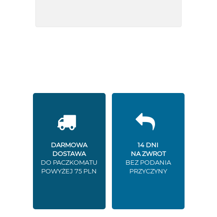
DARMOWA
14 DNI
DOSTAWA
NA ZWROT
DO PACZKOMATU
BEZ PODANIA
POWYŻEJ 75 PLN
PRZYCZYNY