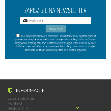
ZAPISZ SIĘ NA NEWSLETTER
Chcę otrzymywać informacje o promocjach i nowościach w sklepie. Wyrażam zgodę na
przetwarzanie mojego adresu e-mail zgodnie z ustawą o ochronie danych osobowych w celu
otrzymywania informacji handlowej. Podanie danych osobowych jest dobrowolne. W każdej
chwili masz prawo wycofać zgodę na przetwarzanie Twoich danych osobowych. Informacja o
administratorze danych osobowych podana jest w zakładce Regulamin.
INFORMACJE
Strona główna
Kontakt
Regulamin