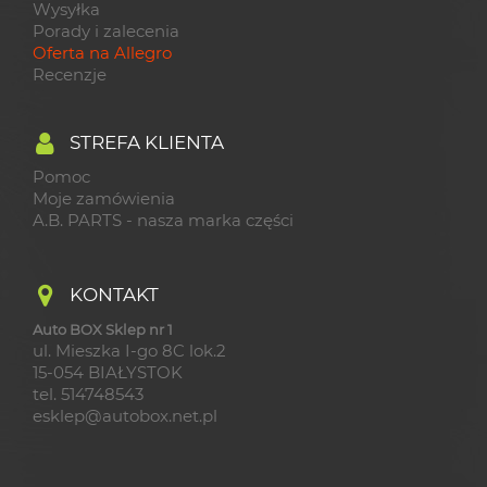
Wysyłka
Porady i zalecenia
Oferta na Allegro
Recenzje
STREFA KLIENTA
Pomoc
Moje zamówienia
A.B. PARTS - nasza marka części
KONTAKT
Auto BOX Sklep nr 1
ul. Mieszka I-go 8C lok.2
15-054 BIAŁYSTOK
tel. 514748543
esklep@autobox.net.pl