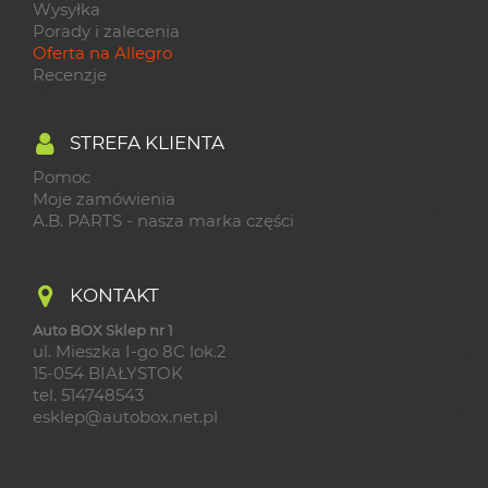
Wysyłka
Porady i zalecenia
Oferta na Allegro
Recenzje
STREFA KLIENTA
Pomoc
Moje zamówienia
A.B. PARTS - nasza marka części
KONTAKT
Auto BOX Sklep nr 1
ul. Mieszka I-go 8C lok.2
15-054 BIAŁYSTOK
tel. 514748543
esklep@autobox.net.pl