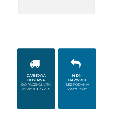
DARMOWA
14 DNI
DOSTAWA
NA ZWROT
DO PACZKOMATU
BEZ PODANIA
POWYŻEJ 75 PLN
PRZYCZYNY