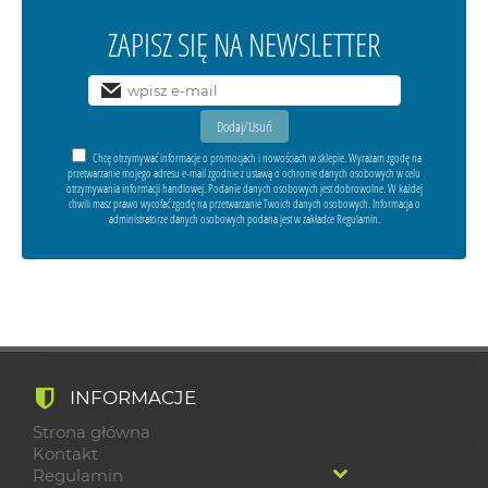
ZAPISZ SIĘ NA NEWSLETTER
Chcę otrzymywać informacje o promocjach i nowościach w sklepie. Wyrażam zgodę na
przetwarzanie mojego adresu e-mail zgodnie z ustawą o ochronie danych osobowych w celu
otrzymywania informacji handlowej. Podanie danych osobowych jest dobrowolne. W każdej
chwili masz prawo wycofać zgodę na przetwarzanie Twoich danych osobowych. Informacja o
administratorze danych osobowych podana jest w zakładce Regulamin.
INFORMACJE
Strona główna
Kontakt
Regulamin